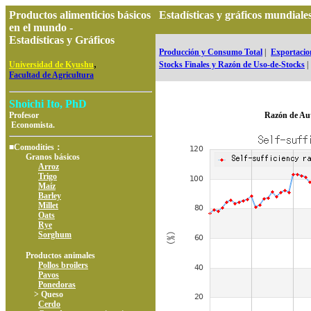
Productos alimenticios básicos
Estadísticas y gráficos mundi
en el mundo -
Estadísticas y Gráficos
Producción y Consumo Total
|
Exportacion
,
Universidad de Kyushu
Stocks Finales y Razón de Uso-de-Stocks
|
Facultad de Agricultura
Shoichi Ito, PhD
Profesor
Razón de Au
Economista.
■Comodities：
Granos básicos
Arroz
Trigo
Maíz
Barley
Millet
Oats
Rye
Sorghum
Productos animales
Pollos broilers
Pavos
Ponedoras
> Queso
Cerdo