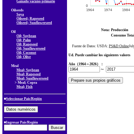
Ganado vacuno primario
Oilseeds
Soya
Oilseed; Rapeseed
Oilseed; Sunflowerseed
Nota:
Producción
Oil
Consumo Tota
Oil; Soybean
Oil; Palm
Oil; Rapeseed
Fuente de Datos: USDA:
PS&D Online
Ju
Oil; Sunflowerseed
Oil; Coconut
Ud. Puede cambiar los siguientes valores
Oil; Olive
Año（1964～2026）：
Meal
～
Meal; Soybean
Meal; Rapeseed
Meal; Sunflowerseed
> Meal; Copra
Meal; Fish
■
Seleccionar País/Región
■Ingresar País/Región