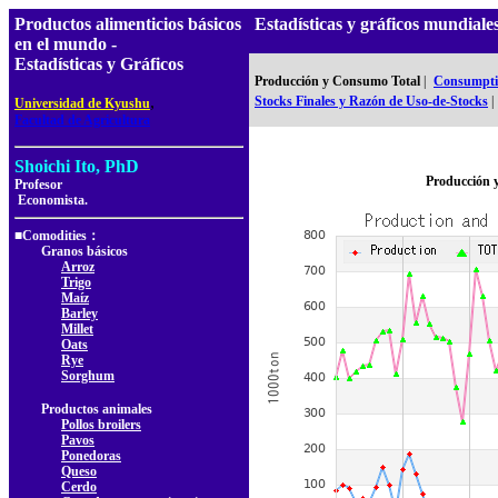
Productos alimenticios básicos
Estadísticas y gráficos mundi
en el mundo -
Estadísticas y Gráficos
Producción y Consumo Total
|
Consumptio
,
Stocks Finales y Razón de Uso-de-Stocks
|
Universidad de Kyushu
Facultad de Agricultura
Shoichi Ito, PhD
Producción 
Profesor
Economista.
■Comodities：
Granos básicos
Arroz
Trigo
Maíz
Barley
Millet
Oats
Rye
Sorghum
Productos animales
Pollos broilers
Pavos
Ponedoras
Queso
Cerdo