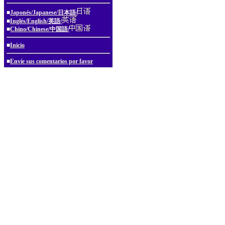
■
Japonés/Japanese/日本語/
■
Inglés/English/英語/
■
Chino/Chinese/中国語/
■
Inicio
■
Envíe sus comentarios por favor