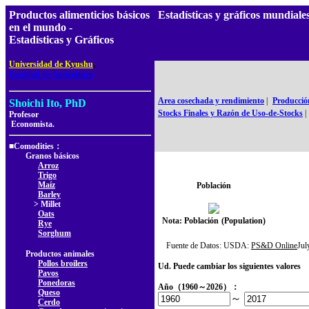
Productos alimenticios básicos
Estadísticas y gráficos mundia
en el mundo -
Estadísticas y Gráficos
,
Universidad de Kyushu
Facultad de Agricultura
Area cosechada y rendimiento
|
Producció
Shoichi Ito, PhD
Stocks Finales y Razón de Uso-de-Stocks
|
Profesor
Economista.
■Comodities：
Granos básicos
Arroz
Trigo
Maíz
Población
Barley
> Millet
Oats
Nota: Población
(Population)
Rye
Sorghum
Fuente de Datos: USDA:
PS&D Online
Ju
Productos animales
Pollos broilers
Ud. Puede cambiar los siguientes valores
Pavos
Ponedoras
Año（1960～2026）：
Queso
～
Cerdo