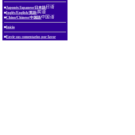
■
Japonés/Japanese/日本語/
■
Inglés/English/英語/
■
Chino/Chinese/中国語/
■
Inicio
■
Envíe sus comentarios por favor