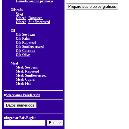
Ganado vacuno primario
Oilseeds
Soya
Oilseed; Rapeseed
Oilseed; Sunflowerseed
Oil
Oil; Soybean
Oil; Palm
Oil; Rapeseed
Oil; Sunflowerseed
Oil; Coconut
Oil; Olive
Meal
Meal; Soybean
Meal; Rapeseed
Meal; Sunflowerseed
Meal; Copra
Meal; Fish
■
Seleccionar País/Región
■Ingresar País/Región