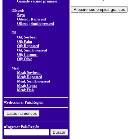
Ganado vacuno primario
Oilseeds
Soya
Oilseed; Rapeseed
Oilseed; Sunflowerseed
Oil
Oil; Soybean
Oil; Palm
Oil; Rapeseed
Oil; Sunflowerseed
Oil; Coconut
Oil; Olive
Meal
Meal; Soybean
Meal; Rapeseed
Meal; Sunflowerseed
Meal; Copra
Meal; Fish
■
Seleccionar País/Región
■Ingresar País/Región