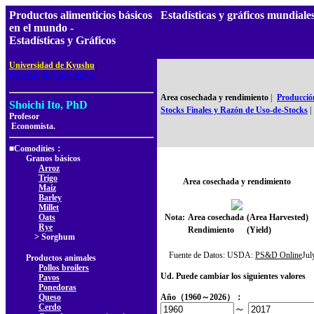
Productos alimenticios básicos
Estadísticas y gráficos mundi
en el mundo -
Estadísticas y Gráficos
,
Universidad de Kyushu
Facultad de Agricultura
Area cosechada y rendimiento
|
Producció
Shoichi Ito, PhD
Stocks Finales y Razón de Uso-de-Stocks
|
Profesor
Economista.
■Comodities：
Granos básicos
Arroz
Trigo
Area cosechada y rendimiento
Maíz
Barley
Millet
Oats
Nota:
Area cosechada
(Area Harvested)
Rye
Rendimiento
(Yield)
> Sorghum
Fuente de Datos: USDA:
PS&D Online
Ju
Productos animales
Pollos broilers
Ud. Puede cambiar los siguientes valores
Pavos
Ponedoras
Queso
Año（1960～2026）：
Cerdo
～