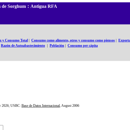
ales de Sorghum：Antigua RFA
n y Consumo Total
|
Consumo como alimento, otros y consumo como piensos
|
Exporta
Razón de Autoabastecimiento
|
Población
|
Consumo per cápita
ly 2026; USBC:
Base de Datos Internacional
, August 2006