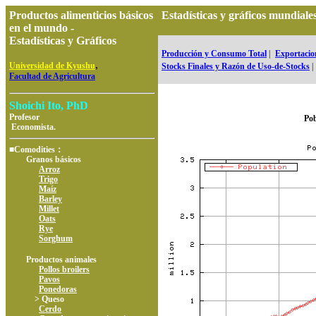
Productos alimenticios básicos
Estadísticas y gráficos mundia
en el mundo -
Estadísticas y Gráficos
Producción y Consumo Total
|
Exportacion
,
Universidad de Kyushu
Stocks Finales y Razón de Uso-de-Stocks
|
Facultad de Agricultura
Shoichi Ito, PhD
Profesor
Pob
Economista.
■Comodities：
Granos básicos
Arroz
Trigo
Maíz
Barley
Millet
Oats
Rye
Sorghum
Productos animales
Pollos broilers
Pavos
Ponedoras
> Queso
Cerdo