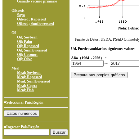
Ganado vacuno primario
Oilseeds
Soya
Oilseed; Rapeseed
Oilseed; Sunflowerseed
Nota: Poblac
Oil
Oil; Soybean
Fuente de Datos: USDA:
PS&D Online
Ju
Oil; Palm
Oil; Rapeseed
Ud. Puede cambiar los siguientes valores
Oil; Sunflowerseed
Oil; Coconut
Año（1964～2026）：
Oil; Olive
～
Meal
Meal; Soybean
Meal; Rapeseed
Meal; Sunflowerseed
Meal; Copra
Meal; Fish
■
Seleccionar País/Región
■Ingresar País/Región