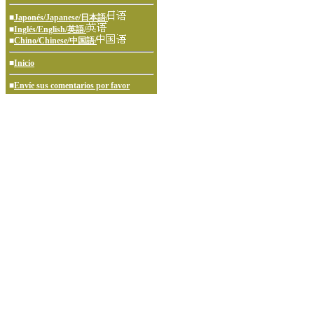
■
Japonés/Japanese/日本語/
■
Inglés/English/英語/
■
Chino/Chinese/中国語/
■
Inicio
■
Envíe sus comentarios por favor