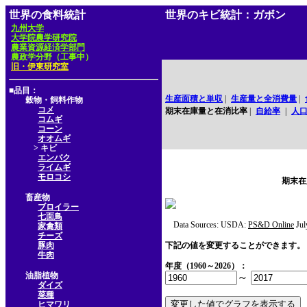
世界の食料統計
世界のキビ統計：ガボン
九州大学
大学院農学研究院
農業資源経済学部門
農政学分野（工事中）
旧・伊東研究室
■品目：
生産面積と単収
|
生産量と全消費量
|
穀物・飼料作物
コメ
期末在庫量と在消比率
|
自給率
|
人
コムギ
コーン
オオムギ
> キビ
エンバク
ライムギ
モロコシ
期末在
畜産物
ブロイラー
七面鳥
Data Sources: USDA:
PS&D Online
Jul
家禽類
チーズ
豚肉
下記の値を変更することができます。
牛肉
年度（1960～2026）：
油脂植物
～
ダイズ
菜種
ヒマワリ