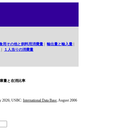
食用その他と飼料用消費量
|
輸出量と輸入量
|
口
|
１人当りの消費量
庫量と在消比率
y 2026; USBC:
International Data Base
, August 2006