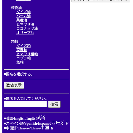
植物油
ダイズ油
パーム油
菜種油
ヒマワリ油
ココナッツ油
オリーブ油
粕類
ダイズ粕
菜種粕
ヒマワリ種粕
コプラ粕
魚粕
■
国名を選択する。
■国名を入力してください。
■
英語/English/Inglés/
■
スペイン語/Spanish/Espanol/
■
中国語/Chinese/Chino/