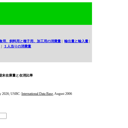
食用、飼料用と種子用、加工用の消費量
|
輸出量と輸入量
|
口
|
１人当りの消費量
期末在庫量と在消比率
y 2026; USBC:
International Data Base
, August 2006