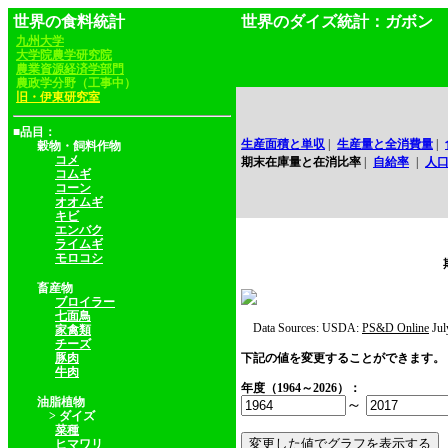
世界の食料統計
世界のダイズ統計：ガボン
九州大学
大学院農学研究院
農業資源経済学部門
農政学分野（工事中）
旧・伊東研究室
■品目：
生産面積と単収
|
生産量と全消費量
|
穀物・飼料作物
コメ
期末在庫量と在消比率
|
自給率
|
人
コムギ
コーン
オオムギ
キビ
エンバク
ライムギ
モロコシ
畜産物
ブロイラー
七面鳥
Data Sources: USDA:
PS&D Online
Jul
家禽類
チーズ
豚肉
下記の値を変更することができます。
牛肉
年度（1964～2026）：
油脂植物
～
> ダイズ
菜種
ヒマワリ