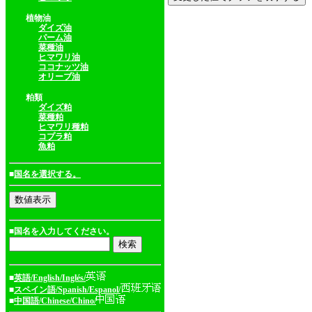
植物油
ダイズ油
パーム油
菜種油
ヒマワリ油
ココナッツ油
オリーブ油
粕類
ダイズ粕
菜種粕
ヒマワリ種粕
コプラ粕
魚粕
■
国名を選択する。
■国名を入力してください。
■
英語/English/Inglés/
■
スペイン語/Spanish/Espanol/
■
中国語/Chinese/Chino/