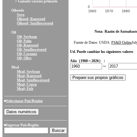
> Ganado vacuno primario
Oilseeds
Soya
Oilseed; Rapeseed
Oilseed; Sunflowerseed
Nota:
Razón de Autoabast
Oil
Oil; Soybean
Oil; Palm
Fuente de Datos: USDA:
PS&D Online
Ju
Oil; Rapeseed
Oil; Sunflowerseed
Ud. Puede cambiar los siguientes valores
Oil; Coconut
Oil; Olive
Año（1960～2026）：
～
Meal
Meal; Soybean
Meal; Rapeseed
Meal; Sunflowerseed
Meal; Copra
Meal; Fish
■
Seleccionar País/Región
■Ingresar País/Región