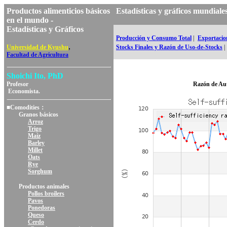
Productos alimenticios básicos
Estadísticas y gráficos mundi
en el mundo -
Estadísticas y Gráficos
Producción y Consumo Total
|
Exportacion
,
Universidad de Kyushu
Stocks Finales y Razón de Uso-de-Stocks
|
Facultad de Agricultura
Shoichi Ito, PhD
Profesor
Razón de Au
Economista.
■Comodities：
Granos básicos
Arroz
Trigo
Maíz
Barley
Millet
Oats
Rye
Sorghum
Productos animales
Pollos broilers
Pavos
Ponedoras
Queso
Cerdo