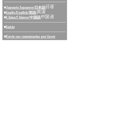
■
Japonés/Japanese/日本語/
■
Inglés/English/英語/
■
Chino/Chinese/中国語/
■
Inicio
■
Envíe sus comentarios por favor