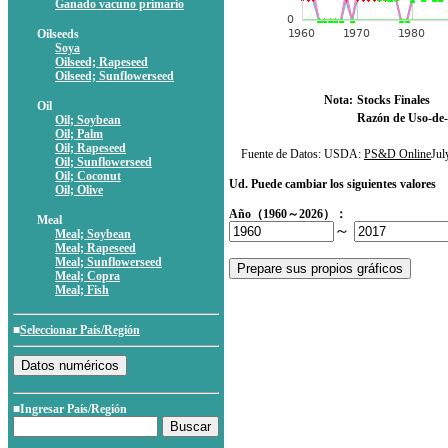
Ganado vacuno primario
Oilseeds
Soya
Oilseed; Rapeseed
Oilseed; Sunflowerseed
Nota:
Stocks Finales
Oil
Razón de Uso-de-
Oil; Soybean
Oil; Palm
Oil; Rapeseed
Fuente de Datos: USDA:
PS&D Online
Ju
Oil; Sunflowerseed
Oil; Coconut
Ud. Puede cambiar los siguientes valores
Oil; Olive
Año（1960～2026）：
Meal
～
Meal; Soybean
Meal; Rapeseed
Meal; Sunflowerseed
Meal; Copra
Meal; Fish
■
Seleccionar País/Región
■Ingresar País/Región