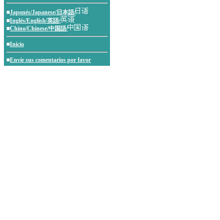
■
Japonés/Japanese/日本語/
■
Inglés/English/英語/
■
Chino/Chinese/中国語/
■
Inicio
■
Envíe sus comentarios por favor