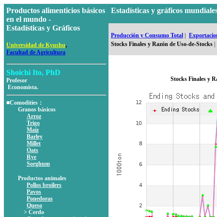
Productos alimenticios básicos
Estadísticas y gráficos mundia
en el mundo -
Estadísticas y Gráficos
Producción y Consumo Total
|
Exportacion
,
Stocks Finales y Razón de Uso-de-Stocks
|
Universidad de Kyushu
Facultad de Agricultura
Shoichi Ito, PhD
Stocks Finales y 
Profesor
Economista.
■Comodities：
Granos básicos
Arroz
Trigo
Maíz
Barley
Millet
Oats
Rye
Sorghum
Productos animales
Pollos broilers
Pavos
Ponedoras
Queso
> Cerdo