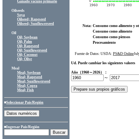
Ganado vacuno primario
Oilseeds
Soya
Oilseed; Rapeseed
Oilseed; Sunflowerseed
Nota:
Consumo como alimento y ot
Consumo como alimento
Oil
Consumo como piensos
Oil; Soybean
Oil; Palm
Procesamiento
Oil; Rapeseed
Oil; Sunflowerseed
Fuente de Datos: USDA:
PS&D Online
Ju
Oil; Coconut
Oil; Olive
Ud. Puede cambiar los siguientes valores
Meal
Año（1960～2026）：
Meal; Soybean
Meal; Rapeseed
～
Meal; Sunflowerseed
Meal; Copra
Meal; Fish
■
Seleccionar País/Región
■Ingresar País/Región