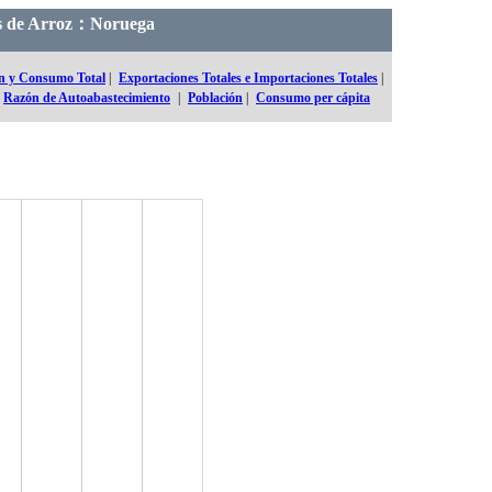
les de Arroz：Noruega
n y Consumo Total
|
Exportaciones Totales e Importaciones Totales
|
Razón de Autoabastecimiento
|
Población
|
Consumo per cápita