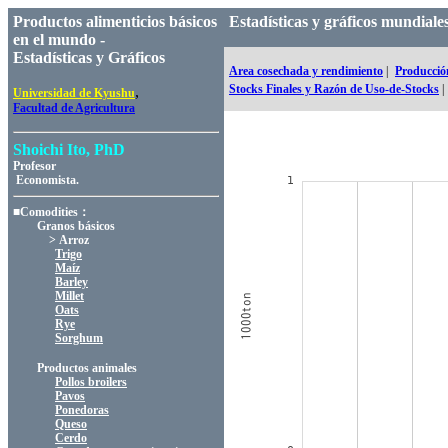
Productos alimenticios básicos
Estadísticas y gráficos mundia
en el mundo -
Estadísticas y Gráficos
Area cosechada y rendimiento
|
Producció
Stocks Finales y Razón de Uso-de-Stocks
|
,
Universidad de Kyushu
Facultad de Agricultura
Shoichi Ito, PhD
Profesor
Economista.
■Comodities：
Granos básicos
> Arroz
Trigo
Maíz
Barley
Millet
Oats
Rye
Sorghum
Productos animales
Pollos broilers
Pavos
Ponedoras
Queso
Cerdo