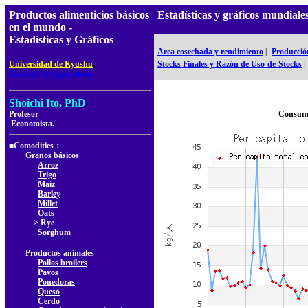
Productos alimenticios básicos
Estadísticas y gráficos mundia
en el mundo -
Estadísticas y Gráficos
Area cosechada y rendimiento
|
Producció
,
Universidad de Kyushu
Stocks Finales y Razón de Uso-de-Stocks
|
Facultad de Agricultura
Shoichi Ito, PhD
Profesor
Consumo
Economista.
■Comodities：
Granos básicos
Arroz
Trigo
Maíz
Barley
Millet
Oats
> Rye
Sorghum
Productos animales
Pollos broilers
Pavos
Ponedoras
Queso
Cerdo