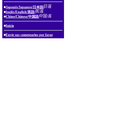
■
Japonés/Japanese/日本語/
■
Inglés/English/英語/
■
Chino/Chinese/中国語/
■
Inicio
■
Envíe sus comentarios por favor