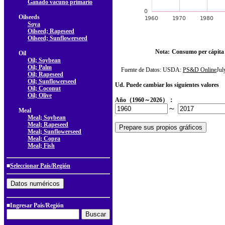
Ganado vacuno primario
Oilseeds
Soya
Oilseed; Rapeseed
Oilseed; Sunflowerseed
Nota:
Consumo per cápita
Oil
Oil; Soybean
Oil; Palm
Fuente de Datos: USDA:
PS&D Online
Ju
Oil; Rapeseed
Oil; Sunflowerseed
Ud. Puede cambiar los siguientes valores
Oil; Coconut
Oil; Olive
Año（1960～2026）：
～
Meal
Meal; Soybean
Meal; Rapeseed
Meal; Sunflowerseed
Meal; Copra
Meal; Fish
■
Seleccionar País/Región
■Ingresar País/Región