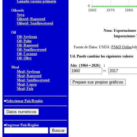
Ganado vacuno primario
Oilseeds
Soya
Oilseed; Rapeseed
Oilseed; Sunflowerseed
Nota:
Exportaciones 
Oil
Imporaciones T
Oil; Soybean
Oil; Palm
Oil; Rapeseed
Fuente de Datos: USDA:
PS&D Online
Ju
Oil; Sunflowerseed
Oil; Coconut
Ud. Puede cambiar los siguientes valores
Oil; Olive
Año（1964～2026）：
Meal
～
Meal; Soybean
Meal; Rapeseed
Meal; Sunflowerseed
Meal; Copra
Meal; Fish
■
Seleccionar País/Región
■Ingresar País/Región