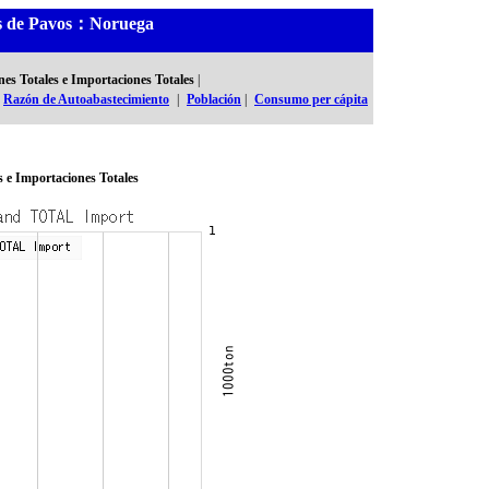
les de Pavos：Noruega
es Totales e Importaciones Totales
|
Razón de Autoabastecimiento
|
Población
|
Consumo per cápita
s e Importaciones Totales