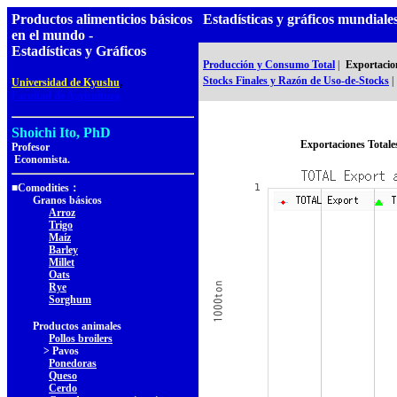
Productos alimenticios básicos
Estadísticas y gráficos mundia
en el mundo -
Estadísticas y Gráficos
Producción y Consumo Total
|
Exportacion
,
Stocks Finales y Razón de Uso-de-Stocks
|
Universidad de Kyushu
Facultad de Agricultura
Shoichi Ito, PhD
Exportaciones Totale
Profesor
Economista.
■Comodities：
Granos básicos
Arroz
Trigo
Maíz
Barley
Millet
Oats
Rye
Sorghum
Productos animales
Pollos broilers
> Pavos
Ponedoras
Queso
Cerdo