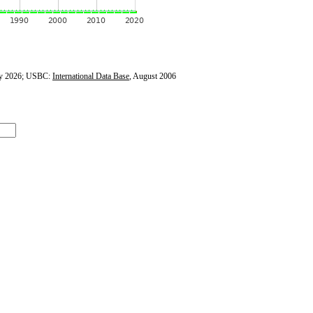
y 2026; USBC:
International Data Base
, August 2006