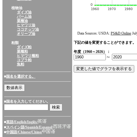
植物油
ダイズ油
パーム油
菜種油
ヒマワリ油
ココナッツ油
Data Sources: USDA:
PS&D Online
Jul
オリーブ油
下記の値を変更することができます。
粕類
ダイズ粕
菜種粕
年度（1960～2026）：
ヒマワリ種粕
～
コプラ粕
魚粕
■
国名を選択する。
■国名を入力してください。
■
英語/English/Inglés/
■
スペイン語/Spanish/Espanol/
■
中国語/Chinese/Chino/