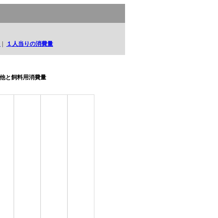
口
|
１人当りの消費量
他と飼料用消費量