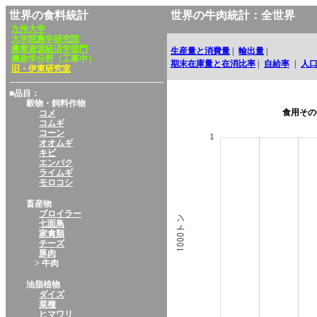
世界の食料統計
世界の牛肉統計：全世界
九州大学
大学院農学研究院
農業資源経済学部門
生産量と消費量
|
輸出量
|
農政学分野（工事中）
期末在庫量と在消比率
|
自給率
|
人
旧・伊東研究室
■品目：
穀物・飼料作物
食用その
コメ
コムギ
コーン
オオムギ
キビ
エンバク
ライムギ
モロコシ
畜産物
ブロイラー
七面鳥
家禽類
チーズ
豚肉
> 牛肉
油脂植物
ダイズ
菜種
ヒマワリ