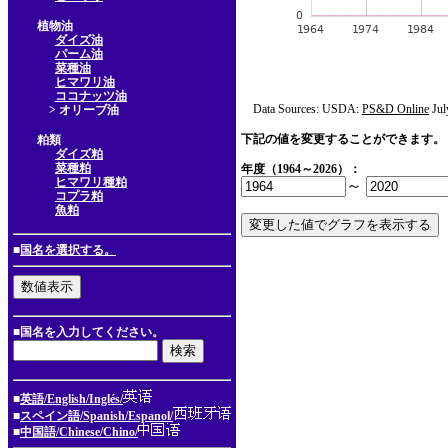
植物油
ダイズ油
パーム油
菜種油
ヒマワリ油
ココナッツ油
Data Sources: USDA:
PS&D Online
Jul
> オリーブ油
下記の値を変更することができます。
粕類
ダイズ粕
菜種粕
年度（1964～2026）：
ヒマワリ種粕
～
コプラ粕
魚粕
■
国名を選択する。
■国名を入力してください。
■
英語/English/Inglés/
■
スペイン語/Spanish/Espanol/
■
中国語/Chinese/Chino/