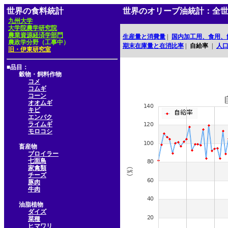
世界の食料統計
世界のオリーブ油統計：全
九州大学
大学院農学研究院
農業資源経済学部門
生産量と消費量
|
国内加工用、食用、
農政学分野（工事中）
期末在庫量と在消比率
|
自給率
|
人
旧・伊東研究室
■品目：
穀物・飼料作物
コメ
コムギ
コーン
オオムギ
キビ
エンバク
ライムギ
モロコシ
畜産物
ブロイラー
七面鳥
家禽類
チーズ
豚肉
牛肉
油脂植物
ダイズ
菜種
ヒマワリ