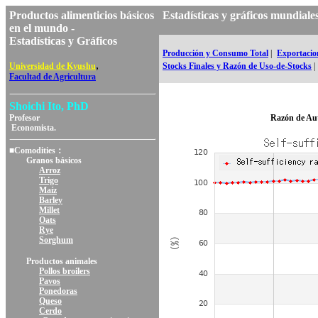
Productos alimenticios básicos
Estadísticas y gráficos mundi
en el mundo -
Estadísticas y Gráficos
Producción y Consumo Total
|
Exportacio
,
Universidad de Kyushu
Stocks Finales y Razón de Uso-de-Stocks
|
Facultad de Agricultura
Shoichi Ito, PhD
Profesor
Razón de Au
Economista.
■Comodities：
Granos básicos
Arroz
Trigo
Maíz
Barley
Millet
Oats
Rye
Sorghum
Productos animales
Pollos broilers
Pavos
Ponedoras
Queso
Cerdo