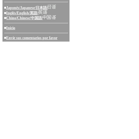
■
Japonés/Japanese/日本語/
■
Inglés/English/英語/
■
Chino/Chinese/中国語/
■
Inicio
■
Envíe sus comentarios por favor