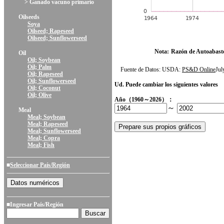
> Ganado vacuno primario
Oilseeds
Soya
Oilseed; Rapeseed
Oilseed; Sunflowerseed
Nota:
Razón de Autoabast
Oil
Oil; Soybean
Oil; Palm
Fuente de Datos: USDA:
PS&D Online
Ju
Oil; Rapeseed
Oil; Sunflowerseed
Ud. Puede cambiar los siguientes valores
Oil; Coconut
Oil; Olive
Año（1960～2026）：
～
Meal
Meal; Soybean
Meal; Rapeseed
Meal; Sunflowerseed
Meal; Copra
Meal; Fish
■
Seleccionar País/Región
■Ingresar País/Región