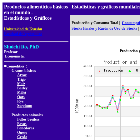
Productos alimenticios básicos
Estadísticas y gráficos mundia
en el mundo -
Estadísticas y Gráficos
Producción y Consumo Total
|
Consumptio
,
Stocks Finales y Razón de Uso-de-Stocks
|
Universidad de Kyushu
Facultad de Agricultura
Shoichi Ito, PhD
Producción 
Profesor
Economista.
■Comodities：
Granos básicos
Arroz
Trigo
Maíz
Barley
Millet
Oats
Rye
Sorghum
Productos animales
Pollos broilers
Pavos
Ponedoras
Queso
Cerdo