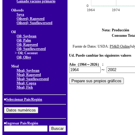
Ganado vacuno primario
Oilseeds
Soya
Oilseed; Rapeseed
Oilseed; Sunflowerseed
Nota:
Producción
Oil
Consumo Tota
Oil; Soybean
Oil; Palm
Oil; Rapeseed
Fuente de Datos: USDA:
PS&D Online
Ju
Oil; Sunflowerseed
> Oil; Coconut
Ud. Puede cambiar los siguientes valores
Oil; Olive
Año（1964～2026）：
Meal
～
Meal; Soybean
Meal; Rapeseed
Meal; Sunflowerseed
Meal; Copra
Meal; Fish
■
Seleccionar País/Región
■Ingresar País/Región