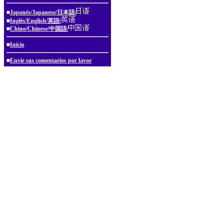
■
Japonés/Japanese/日本語/
■
Inglés/English/英語/
■
Chino/Chinese/中国語/
■
Inicio
■
Envíe sus comentarios por favor