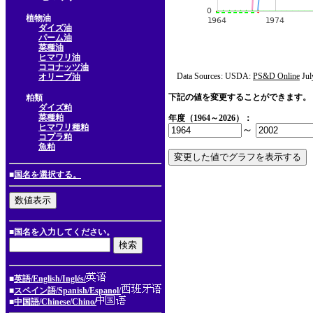
植物油
ダイズ油
パーム油
菜種油
ヒマワリ油
ココナッツ油
Data Sources: USDA:
PS&D Online
Jul
オリーブ油
下記の値を変更することができます。
粕類
ダイズ粕
菜種粕
年度（1964～2026）：
ヒマワリ種粕
～
コプラ粕
魚粕
■
国名を選択する。
■国名を入力してください。
■
英語/English/Inglés/
■
スペイン語/Spanish/Espanol/
■
中国語/Chinese/Chino/