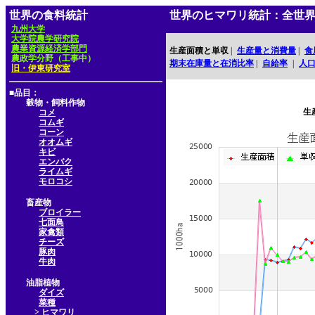
世界の食料統計
世界のヒマワリ統計：全世
九州大学
大学院農学研究院
農業資源経済学部門
生産面積と単収
|
生産量と消費量
|
食
農政学分野（工事中）
期末在庫量と在消比率
|
自給率
|
人
旧・伊東研究室
■品目：
穀物・飼料作物
生
コメ
コムギ
コーン
オオムギ
キビ
エンバク
ライムギ
モロコシ
畜産物
ブロイラー
七面鳥
家禽類
チーズ
豚肉
牛肉
油脂植物
ダイズ
菜種
> ヒマワリ