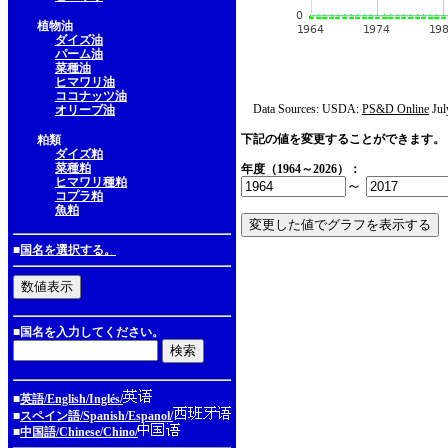
植物油
ダイズ油
パーム油
菜種油
ヒマワリ油
ココナッツ油
Data Sources: USDA:
PS&D Online
Jul
オリーブ油
下記の値を変更することができます。
粕類
ダイズ粕
菜種粕
年度（1964～2026）：
ヒマワリ種粕
～
コプラ粕
魚粕
■
国名を選択する。
■国名を入力してください。
■
英語/English/Inglés/
■
スペイン語/Spanish/Espanol/
■
中国語/Chinese/Chino/