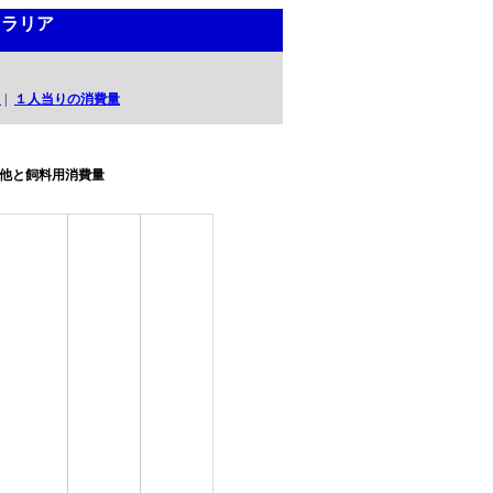
トラリア
口
|
１人当りの消費量
他と飼料用消費量