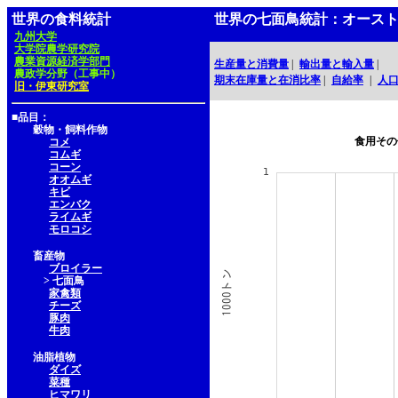
世界の食料統計
世界の七面鳥統計：オース
九州大学
大学院農学研究院
農業資源経済学部門
生産量と消費量
|
輸出量と輸入量
|
農政学分野（工事中）
期末在庫量と在消比率
|
自給率
|
人
旧・伊東研究室
■品目：
穀物・飼料作物
食用その
コメ
コムギ
コーン
オオムギ
キビ
エンバク
ライムギ
モロコシ
畜産物
ブロイラー
> 七面鳥
家禽類
チーズ
豚肉
牛肉
油脂植物
ダイズ
菜種
ヒマワリ