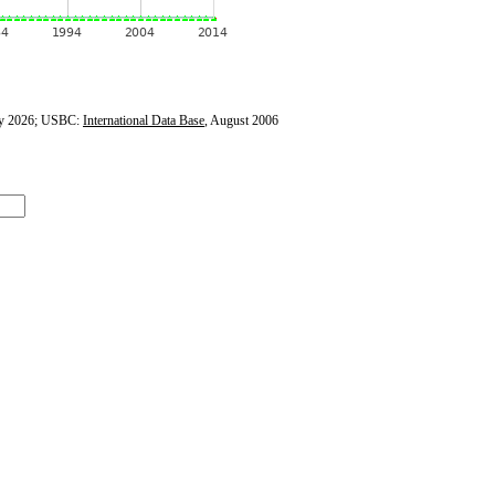
y 2026; USBC:
International Data Base
, August 2006