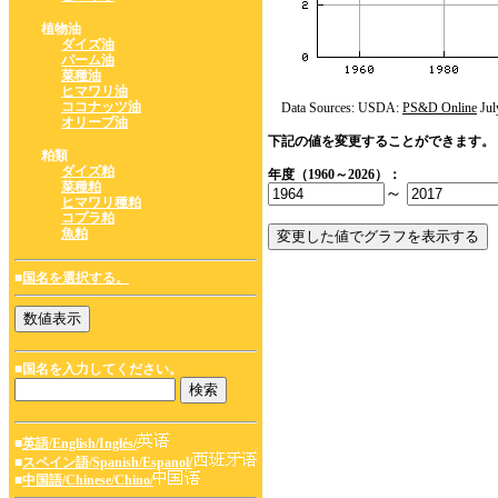
植物油
ダイズ油
パーム油
菜種油
ヒマワリ油
ココナッツ油
Data Sources: USDA:
PS&D Online
Jul
オリーブ油
下記の値を変更することができます。
粕類
ダイズ粕
年度（1960～2026）：
菜種粕
～
ヒマワリ種粕
コプラ粕
魚粕
■
国名を選択する。
■国名を入力してください。
■
英語/English/Inglés/
■
スペイン語/Spanish/Espanol/
■
中国語/Chinese/Chino/