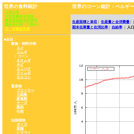
世界の食料統計
世界のコーン統計：ベルギ
九州大学
大学院農学研究院
農業資源経済学部門
生産面積と単収
|
生産量と全消費量
|
農政学分野（工事中）
期末在庫量と在消比率
|
自給率
|
人
旧・伊東研究室
■品目：
穀物・飼料作物
コメ
コムギ
> コーン
オオムギ
キビ
エンバク
ライムギ
モロコシ
畜産物
ブロイラー
七面鳥
家禽類
チーズ
豚肉
牛肉
油脂植物
ダイズ
菜種
ヒマワリ