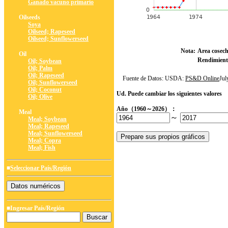
Ganado vacuno primario
Oilseeds
Soya
Oilseed; Rapeseed
Oilseed; Sunflowerseed
Nota:
Area cosec
Oil
Rendimient
Oil; Soybean
Oil; Palm
Oil; Rapeseed
Fuente de Datos: USDA:
PS&D Online
Ju
Oil; Sunflowerseed
Oil; Coconut
Ud. Puede cambiar los siguientes valores
Oil; Olive
Año（1960～2026）：
Meal
～
Meal; Soybean
Meal; Rapeseed
Meal; Sunflowerseed
Meal; Copra
Meal; Fish
■
Seleccionar País/Región
■Ingresar País/Región