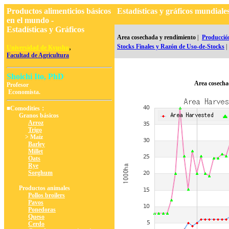
Productos alimenticios básicos
Estadísticas y gráficos mundia
en el mundo -
Estadísticas y Gráficos
Area cosechada y rendimiento
|
Producció
,
Stocks Finales y Razón de Uso-de-Stocks
|
Universidad de Kyushu
Facultad de Agricultura
Shoichi Ito, PhD
Area cosecha
Profesor
Economista.
■Comodities：
Granos básicos
Arroz
Trigo
> Maíz
Barley
Millet
Oats
Rye
Sorghum
Productos animales
Pollos broilers
Pavos
Ponedoras
Queso
Cerdo