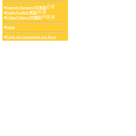
■
Japonés/Japanese/日本語/
■
Inglés/English/英語/
■
Chino/Chinese/中国語/
■
Inicio
■
Envíe sus comentarios por favor