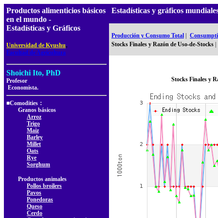
Productos alimenticios básicos
Estadísticas y gráficos mundia
en el mundo -
Estadísticas y Gráficos
Producción y Consumo Total
|
Consumptio
,
Stocks Finales y Razón de Uso-de-Stocks
|
Universidad de Kyushu
Facultad de Agricultura
Shoichi Ito, PhD
Stocks Finales y 
Profesor
Economista.
■Comodities：
Granos básicos
Arroz
Trigo
Maíz
Barley
Millet
Oats
Rye
Sorghum
Productos animales
Pollos broilers
Pavos
Ponedoras
Queso
Cerdo