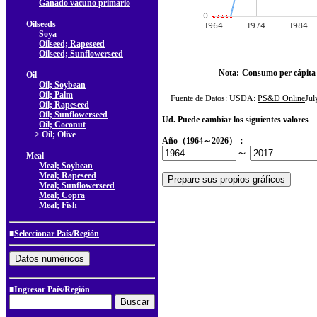
Ganado vacuno primario
Oilseeds
Soya
Oilseed; Rapeseed
Oilseed; Sunflowerseed
Nota:
Consumo per cápita
Oil
Oil; Soybean
Oil; Palm
Fuente de Datos: USDA:
PS&D Online
Ju
Oil; Rapeseed
Oil; Sunflowerseed
Ud. Puede cambiar los siguientes valores
Oil; Coconut
> Oil; Olive
Año（1964～2026）：
～
Meal
Meal; Soybean
Meal; Rapeseed
Meal; Sunflowerseed
Meal; Copra
Meal; Fish
■
Seleccionar País/Región
■Ingresar País/Región