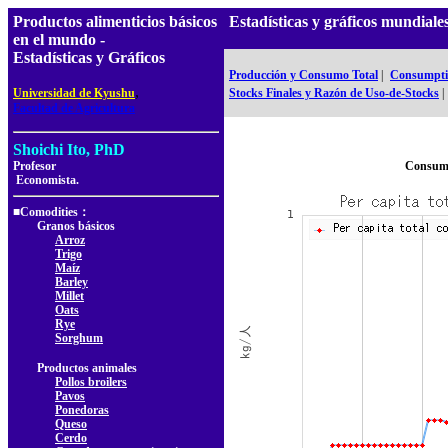
Productos alimenticios básicos
Estadísticas y gráficos mundial
en el mundo -
Estadísticas y Gráficos
Producción y Consumo Total
|
Consumptio
,
Universidad de Kyushu
Stocks Finales y Razón de Uso-de-Stocks
|
Facultad de Agricultura
Shoichi Ito, PhD
Profesor
Consumo
Economista.
■Comodities：
Granos básicos
Arroz
Trigo
Maíz
Barley
Millet
Oats
Rye
Sorghum
Productos animales
Pollos broilers
Pavos
Ponedoras
Queso
Cerdo