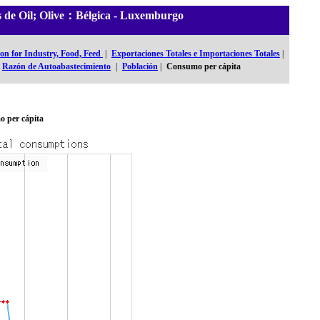
es de Oil; Olive：Bélgica - Luxemburgo
n for Industry, Food, Feed
|
Exportaciones Totales e Importaciones Totales
|
Razón de Autoabastecimiento
|
Población
|
Consumo per cápita
 per cápita