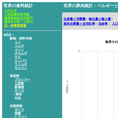
世界の食料統計
世界の豚肉統計：ベルギー
九州大学
大学院農学研究院
農業資源経済学部門
生産量と消費量
|
輸出量と輸入量
|
農政学分野（工事中）
期末在庫量と在消比率
|
自給率
|
人
旧・伊東研究室
■品目：
穀物・飼料作物
食用その
コメ
コムギ
コーン
オオムギ
キビ
エンバク
ライムギ
モロコシ
畜産物
ブロイラー
七面鳥
家禽類
チーズ
> 豚肉
牛肉
油脂植物
ダイズ
菜種
ヒマワリ