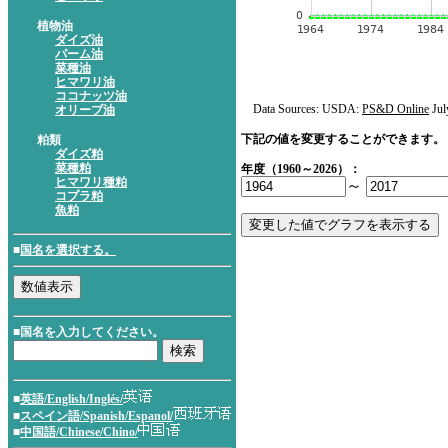
植物油
ダイズ油
パーム油
菜種油
ヒマワリ油
ココナッツ油
Data Sources: USDA:
PS&D Online
Jul
オリーブ油
下記の値を変更することができます。
粕類
ダイズ粕
菜種粕
年度（1960～2026）：
ヒマワリ種粕
～
コプラ粕
魚粕
■
国名を選択する。
■国名を入力してください。
■
英語/English/Inglés/
■
スペイン語/Spanish/Espanol/
■
中国語/Chinese/Chino/