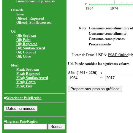
Ganado vacuno primario
Oilseeds
Soya
Oilseed; Rapeseed
Oilseed; Sunflowerseed
Nota:
Consumo como alimento y ot
Oil
Consumo como alimento
Oil; Soybean
Consumo como piensos
Oil; Palm
Oil; Rapeseed
Procesamiento
Oil; Sunflowerseed
Oil; Coconut
Fuente de Datos: USDA:
PS&D Online
Ju
Oil; Olive
Ud. Puede cambiar los siguientes valores
Meal
Meal; Soybean
Año（1964～2026）：
Meal; Rapeseed
～
Meal; Sunflowerseed
Meal; Copra
Meal; Fish
■
Seleccionar País/Región
■Ingresar País/Región