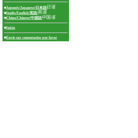
■
Japonés/Japanese/日本語/
■
Inglés/English/英語/
■
Chino/Chinese/中国語/
■
Inicio
■
Envíe sus comentarios por favor