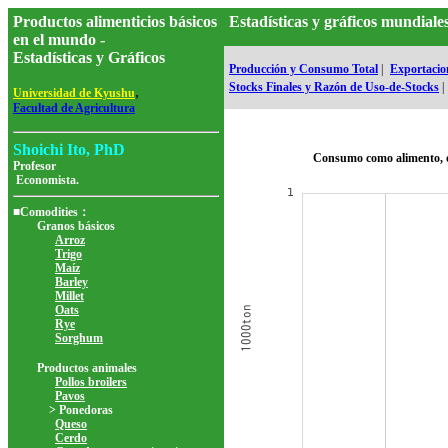
Productos alimenticios básicos
Estadísticas y gráficos mundia
en el mundo -
Estadísticas y Gráficos
Producción y Consumo Total
|
Exportacion
Stocks Finales y Razón de Uso-de-Stocks
|
,
Universidad de Kyushu
Facultad de Agricultura
Shoichi Ito, PhD
Consumo como alimento, 
Profesor
Economista.
■Comodities：
Granos básicos
Arroz
Trigo
Maíz
Barley
Millet
Oats
Rye
Sorghum
Productos animales
Pollos broilers
Pavos
> Ponedoras
Queso
Cerdo