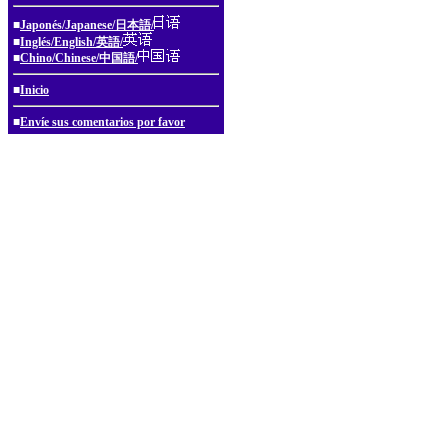
■
Japonés/Japanese/日本語/
■
Inglés/English/英語/
■
Chino/Chinese/中国語/
■
Inicio
■
Envíe sus comentarios por favor