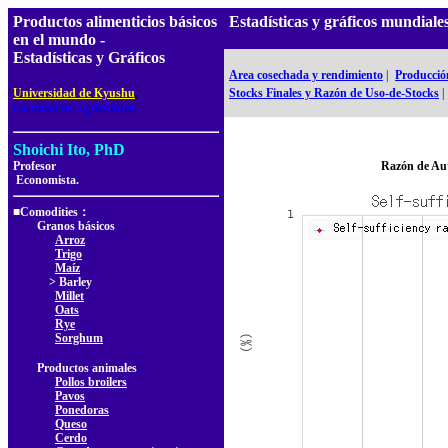
Productos alimenticios básicos
Estadísticas y gráficos mundia
en el mundo -
Estadísticas y Gráficos
Area cosechada y rendimiento
|
Producció
,
Universidad de Kyushu
Stocks Finales y Razón de Uso-de-Stocks
|
Facultad de Agricultura
Shoichi Ito, PhD
Profesor
Razón de Au
Economista.
■Comodities：
Granos básicos
Arroz
Trigo
Maíz
> Barley
Millet
Oats
Rye
Sorghum
Productos animales
Pollos broilers
Pavos
Ponedoras
Queso
Cerdo