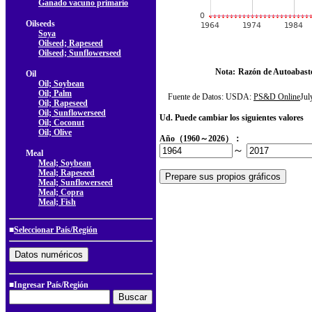
Ganado vacuno primario
Oilseeds
Soya
Oilseed; Rapeseed
Oilseed; Sunflowerseed
Nota:
Razón de Autoabast
Oil
Oil; Soybean
Oil; Palm
Fuente de Datos: USDA:
PS&D Online
Ju
Oil; Rapeseed
Oil; Sunflowerseed
Ud. Puede cambiar los siguientes valores
Oil; Coconut
Oil; Olive
Año（1960～2026）：
～
Meal
Meal; Soybean
Meal; Rapeseed
Meal; Sunflowerseed
Meal; Copra
Meal; Fish
■
Seleccionar País/Región
■Ingresar País/Región