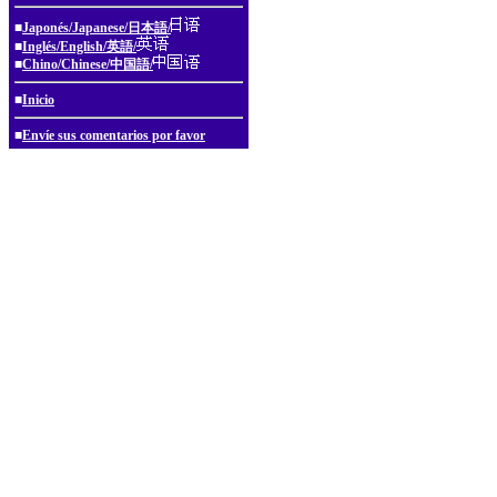
■
Japonés/Japanese/日本語/
■
Inglés/English/英語/
■
Chino/Chinese/中国語/
■
Inicio
■
Envíe sus comentarios por favor