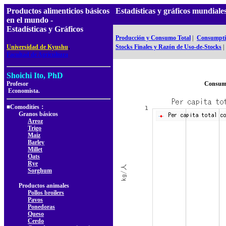
Productos alimenticios básicos
Estadísticas y gráficos mundia
en el mundo -
Estadísticas y Gráficos
Producción y Consumo Total
|
Consumptio
,
Universidad de Kyushu
Stocks Finales y Razón de Uso-de-Stocks
|
Facultad de Agricultura
Shoichi Ito, PhD
Profesor
Consumo
Economista.
■Comodities：
Granos básicos
Arroz
Trigo
Maíz
Barley
Millet
Oats
Rye
Sorghum
Productos animales
Pollos broilers
Pavos
Ponedoras
Queso
Cerdo