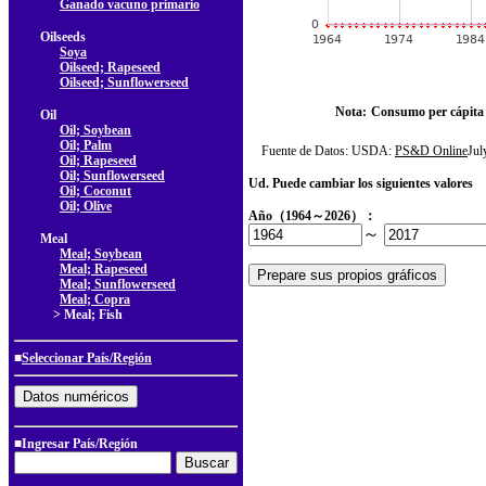
Ganado vacuno primario
Oilseeds
Soya
Oilseed; Rapeseed
Oilseed; Sunflowerseed
Nota:
Consumo per cápita
Oil
Oil; Soybean
Oil; Palm
Fuente de Datos: USDA:
PS&D Online
Ju
Oil; Rapeseed
Oil; Sunflowerseed
Ud. Puede cambiar los siguientes valores
Oil; Coconut
Oil; Olive
Año（1964～2026）：
～
Meal
Meal; Soybean
Meal; Rapeseed
Meal; Sunflowerseed
Meal; Copra
> Meal; Fish
■
Seleccionar País/Región
■Ingresar País/Región