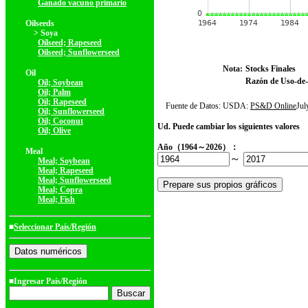
Ganado vacuno primario
Oilseeds
> Soya
Oilseed; Rapeseed
Oilseed; Sunflowerseed
Nota:
Stocks Finales
Oil
Razón de Uso-de-
Oil; Soybean
Oil; Palm
Oil; Rapeseed
Fuente de Datos: USDA:
PS&D Online
Ju
Oil; Sunflowerseed
Oil; Coconut
Ud. Puede cambiar los siguientes valores
Oil; Olive
Año（1964～2026）：
Meal
～
Meal; Soybean
Meal; Rapeseed
Meal; Sunflowerseed
Meal; Copra
Meal; Fish
■
Seleccionar País/Región
■Ingresar País/Región