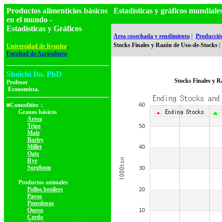
Productos alimenticios básicos
Estadísticas y gráficos mundia
en el mundo -
Estadísticas y Gráficos
Area cosechada y rendimiento
|
Producció
,
Stocks Finales y Razón de Uso-de-Stocks
|
Universidad de Kyushu
Facultad de Agricultura
Shoichi Ito, PhD
Stocks Finales y 
Profesor
Economista.
■Comodities：
Granos básicos
Arroz
Trigo
Maíz
Barley
Millet
Oats
Rye
Sorghum
Productos animales
Pollos broilers
Pavos
Ponedoras
Queso
Cerdo