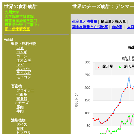
世界の食料統計
世界のチーズ統計：デンマ
九州大学
大学院農学研究院
農業資源経済学部門
生産量と消費量
|
輸出量と輸入量
|
農政学分野（工事中）
期末在庫量と在消比率
|
自給率
|
人
旧・伊東研究室
■品目：
穀物・飼料作物
輸
コメ
コムギ
コーン
オオムギ
キビ
エンバク
ライムギ
モロコシ
畜産物
ブロイラー
七面鳥
家禽類
> チーズ
豚肉
牛肉
油脂植物
ダイズ
菜種
ヒマワリ