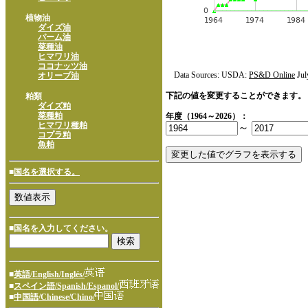
植物油
ダイズ油
パーム油
菜種油
ヒマワリ油
ココナッツ油
Data Sources: USDA:
PS&D Online
Jul
オリーブ油
下記の値を変更することができます。
粕類
ダイズ粕
菜種粕
年度（1964～2026）：
ヒマワリ種粕
～
コプラ粕
魚粕
■
国名を選択する。
■国名を入力してください。
■
英語/English/Inglés/
■
スペイン語/Spanish/Espanol/
■
中国語/Chinese/Chino/