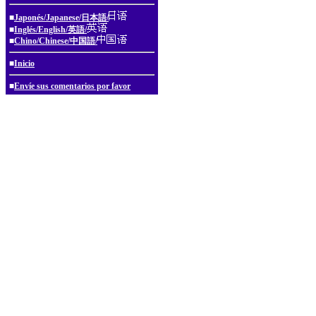
■
Japonés/Japanese/日本語/
■
Inglés/English/英語/
■
Chino/Chinese/中国語/
■
Inicio
■
Envíe sus comentarios por favor