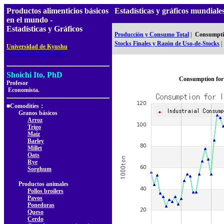
Productos alimenticios básicos
Estadísticas y gráficos mundi
en el mundo -
Estadísticas y Gráficos
Producción y Consumo Total
|
Consumptio
Stocks Finales y Razón de Uso-de-Stocks
|
,
Universidad de Kyushu
Facultad de Agricultura
Shoichi Ito, PhD
Consumption for 
Profesor
Economista.
■Comodities：
Granos básicos
Arroz
Trigo
Maíz
Barley
Millet
Oats
Rye
Sorghum
Productos animales
Pollos broilers
Pavos
Ponedoras
Queso
Cerdo