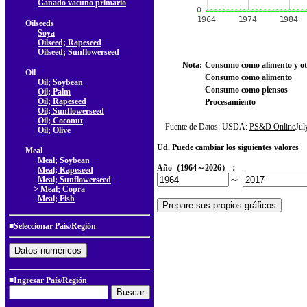
Ganado vacuno primario
Oilseeds
Soya
Oilseed; Rapeseed
Oilseed; Sunflowerseed
Nota:
Consumo como alimento y ot
Oil
Consumo como alimento
Oil; Soybean
Consumo como piensos
Oil; Palm
Oil; Rapeseed
Procesamiento
Oil; Sunflowerseed
Oil; Coconut
Fuente de Datos: USDA:
PS&D Online
Ju
Oil; Olive
Ud. Puede cambiar los siguientes valores
Meal
Meal; Soybean
Año（1964～2026）：
Meal; Rapeseed
～
Meal; Sunflowerseed
> Meal; Copra
Meal; Fish
■
Seleccionar País/Región
■Ingresar País/Región