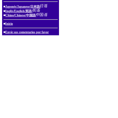
■
Japonés/Japanese/日本語/
■
Inglés/English/英語/
■
Chino/Chinese/中国語/
■
Inicio
■
Envíe sus comentarios por favor