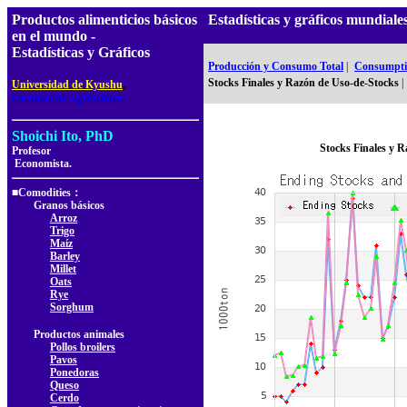
Productos alimenticios básicos
Estadísticas y gráficos mundia
en el mundo -
Estadísticas y Gráficos
Producción y Consumo Total
|
Consumptio
,
Stocks Finales y Razón de Uso-de-Stocks
|
Universidad de Kyushu
Facultad de Agricultura
Shoichi Ito, PhD
Stocks Finales y 
Profesor
Economista.
■Comodities：
Granos básicos
Arroz
Trigo
Maíz
Barley
Millet
Oats
Rye
Sorghum
Productos animales
Pollos broilers
Pavos
Ponedoras
Queso
Cerdo