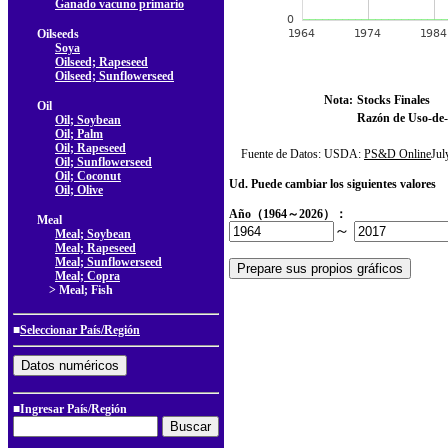
Ganado vacuno primario
Oilseeds
Soya
Oilseed; Rapeseed
Oilseed; Sunflowerseed
Nota:
Stocks Finales
Oil
Razón de Uso-de-
Oil; Soybean
Oil; Palm
Oil; Rapeseed
Fuente de Datos: USDA:
PS&D Online
Ju
Oil; Sunflowerseed
Oil; Coconut
Ud. Puede cambiar los siguientes valores
Oil; Olive
Año（1964～2026）：
Meal
～
Meal; Soybean
Meal; Rapeseed
Meal; Sunflowerseed
Meal; Copra
> Meal; Fish
■
Seleccionar País/Región
■Ingresar País/Región