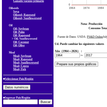
Ganado vacuno primario
Oilseeds
Soya
Oilseed; Rapeseed
Oilseed; Sunflowerseed
Nota:
Producción
Oil
Consumo Tota
Oil; Soybean
Oil; Palm
Oil; Rapeseed
Fuente de Datos: USDA:
PS&D Online
Ju
> Oil; Sunflowerseed
Oil; Coconut
Ud. Puede cambiar los siguientes valores
Oil; Olive
Año（1964～2026）：
Meal
～
Meal; Soybean
Meal; Rapeseed
Meal; Sunflowerseed
Meal; Copra
Meal; Fish
■
Seleccionar País/Región
■Ingresar País/Región