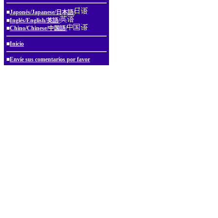
■
Japonés/Japanese/日本語/
■
Inglés/English/英語/
■
Chino/Chinese/中国語/
■
Inicio
■
Envíe sus comentarios por favor