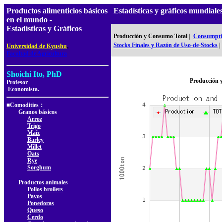
Productos alimenticios básicos
Estadísticas y gráficos mundia
en el mundo -
Estadísticas y Gráficos
Producción y Consumo Total
|
Consumptio
,
Stocks Finales y Razón de Uso-de-Stocks
|
Universidad de Kyushu
Facultad de Agricultura
Shoichi Ito, PhD
Producción 
Profesor
Economista.
■Comodities：
Granos básicos
Arroz
Trigo
Maíz
Barley
Millet
Oats
Rye
Sorghum
Productos animales
Pollos broilers
Pavos
Ponedoras
Queso
Cerdo