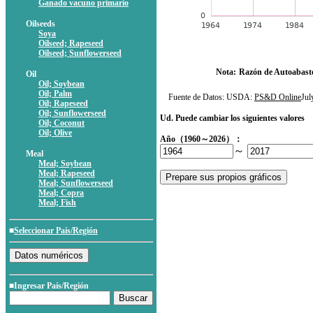
Ganado vacuno primario
Oilseeds
Soya
Oilseed; Rapeseed
Oilseed; Sunflowerseed
Nota:
Razón de Autoabast
Oil
Oil; Soybean
Oil; Palm
Fuente de Datos: USDA:
PS&D Online
Ju
Oil; Rapeseed
Oil; Sunflowerseed
Ud. Puede cambiar los siguientes valores
Oil; Coconut
Oil; Olive
Año（1960～2026）：
～
Meal
Meal; Soybean
Meal; Rapeseed
Meal; Sunflowerseed
Meal; Copra
Meal; Fish
■
Seleccionar País/Región
■Ingresar País/Región