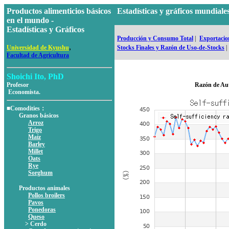
Productos alimenticios básicos
Estadísticas y gráficos mundi
en el mundo -
Estadísticas y Gráficos
Producción y Consumo Total
|
Exportacion
,
Universidad de Kyushu
Stocks Finales y Razón de Uso-de-Stocks
|
Facultad de Agricultura
Shoichi Ito, PhD
Profesor
Razón de Au
Economista.
■Comodities：
Granos básicos
Arroz
Trigo
Maíz
Barley
Millet
Oats
Rye
Sorghum
Productos animales
Pollos broilers
Pavos
Ponedoras
Queso
> Cerdo