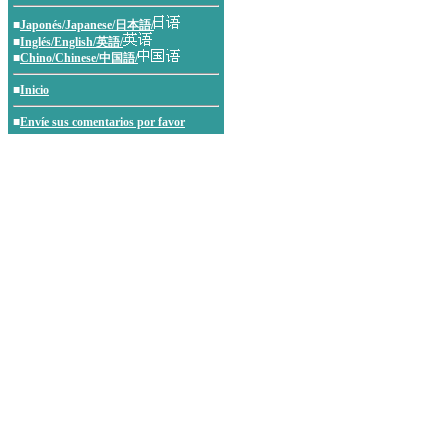
■
Japonés/Japanese/日本語/
■
Inglés/English/英語/
■
Chino/Chinese/中国語/
■
Inicio
■
Envíe sus comentarios por favor