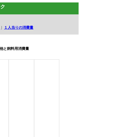
ーク
口
|
１人当りの消費量
他と飼料用消費量