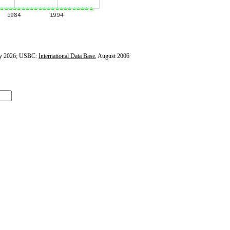
y 2026; USBC:
International Data Base
, August 2006