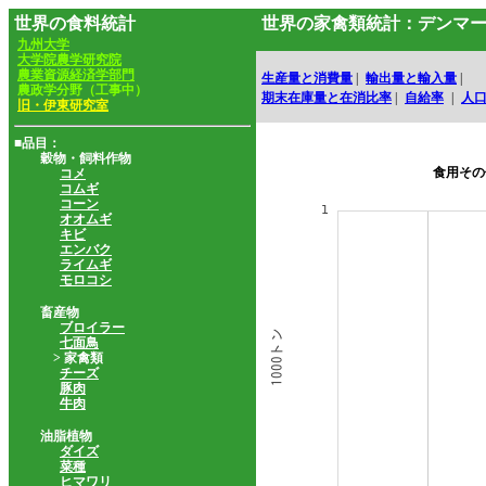
世界の食料統計
世界の家禽類統計：デンマ
九州大学
大学院農学研究院
農業資源経済学部門
生産量と消費量
|
輸出量と輸入量
|
農政学分野（工事中）
期末在庫量と在消比率
|
自給率
|
人
旧・伊東研究室
■品目：
穀物・飼料作物
食用その
コメ
コムギ
コーン
オオムギ
キビ
エンバク
ライムギ
モロコシ
畜産物
ブロイラー
七面鳥
> 家禽類
チーズ
豚肉
牛肉
油脂植物
ダイズ
菜種
ヒマワリ