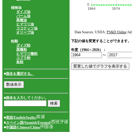
植物油
ダイズ油
パーム油
菜種油
ヒマワリ油
ココナッツ油
Data Sources: USDA:
PS&D Online
Jul
オリーブ油
下記の値を変更することができます。
粕類
ダイズ粕
菜種粕
年度（1964～2026）：
ヒマワリ種粕
～
コプラ粕
魚粕
■
国名を選択する。
■国名を入力してください。
■
英語/English/Inglés/
■
スペイン語/Spanish/Espanol/
■
中国語/Chinese/Chino/