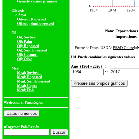
Ganado vacuno primario
Oilseeds
> Soya
Oilseed; Rapeseed
Oilseed; Sunflowerseed
Nota:
Exportaciones 
Oil
Imporaciones T
Oil; Soybean
Oil; Palm
Oil; Rapeseed
Fuente de Datos: USDA:
PS&D Online
Ju
Oil; Sunflowerseed
Oil; Coconut
Ud. Puede cambiar los siguientes valores
Oil; Olive
Año（1964～2026）：
Meal
～
Meal; Soybean
Meal; Rapeseed
Meal; Sunflowerseed
Meal; Copra
Meal; Fish
■
Seleccionar País/Región
■Ingresar País/Región