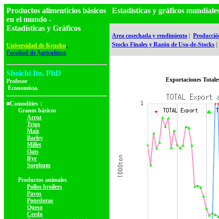
Productos alimenticios básicos
Estadísticas y gráficos mundia
en el mundo -
Estadísticas y Gráficos
Area cosechada y rendimiento
|
Producció
,
Stocks Finales y Razón de Uso-de-Stocks
|
Universidad de Kyushu
Facultad de Agricultura
Shoichi Ito, PhD
Exportaciones Totale
Profesor
Economista.
■Comodities：
Granos básicos
Arroz
Trigo
Maíz
Barley
Millet
Oats
Rye
Sorghum
Productos animales
Pollos broilers
Pavos
Ponedoras
Queso
Cerdo