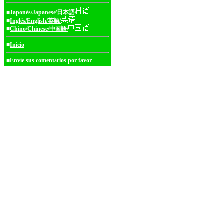
■
Japonés/Japanese/日本語/
■
Inglés/English/英語/
■
Chino/Chinese/中国語/
■
Inicio
■
Envíe sus comentarios por favor