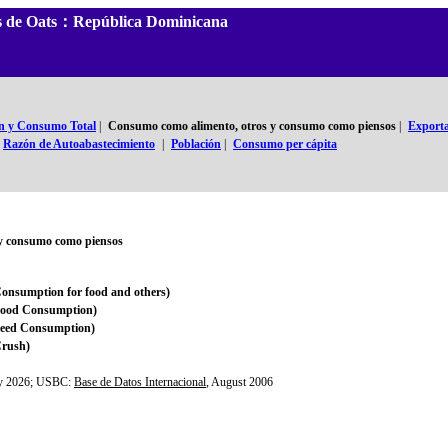
les de Oats：República Dominicana
n y Consumo Total
|
Consumo como alimento, otros y consumo como piensos
|
Exporta
Razón de Autoabastecimiento
|
Población
|
Consumo per cápita
y consumo como piensos
onsumption for food and others)
Food Consumption)
Feed Consumption)
Crush)
ly 2026; USBC:
Base de Datos Internacional
, August 2006