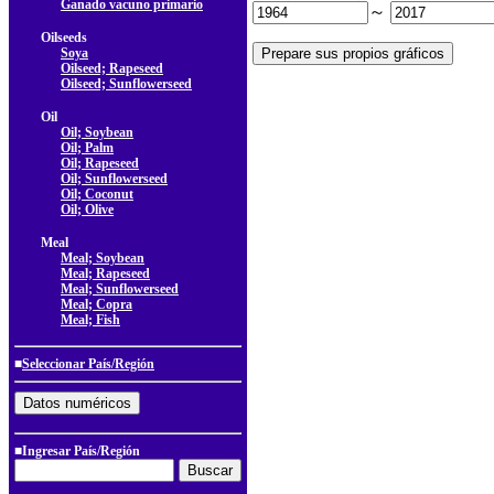
Ganado vacuno primario
～
Oilseeds
Soya
Oilseed; Rapeseed
Oilseed; Sunflowerseed
Oil
Oil; Soybean
Oil; Palm
Oil; Rapeseed
Oil; Sunflowerseed
Oil; Coconut
Oil; Olive
Meal
Meal; Soybean
Meal; Rapeseed
Meal; Sunflowerseed
Meal; Copra
Meal; Fish
■
Seleccionar País/Región
■Ingresar País/Región