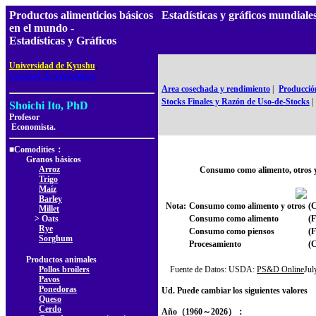
Productos alimenticios básicos
Estadísticas y gráficos mundia
en el mundo -
Estadísticas y Gráficos
,
Universidad de Kyushu
Facultad de Agricultura
Area cosechada y rendimiento
|
Producció
Stocks Finales y Razón de Uso-de-Stocks
|
Shoichi Ito, PhD
Profesor
Economista.
■Comodities：
Granos básicos
Arroz
Consumo como alimento, otros 
Trigo
Maíz
Barley
Nota:
Consumo como alimento y otros
(C
Millet
> Oats
Consumo como alimento
(
Rye
Consumo como piensos
(
Sorghum
Procesamiento
(
Productos animales
Pollos broilers
Fuente de Datos: USDA:
PS&D Online
Ju
Pavos
Ponedoras
Ud. Puede cambiar los siguientes valores
Queso
Cerdo
Año（1960～2026）：