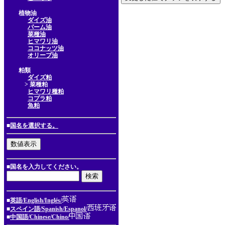
植物油
ダイズ油
パーム油
菜種油
ヒマワリ油
ココナッツ油
オリーブ油
粕類
ダイズ粕
> 菜種粕
ヒマワリ種粕
コプラ粕
魚粕
■
国名を選択する。
■国名を入力してください。
■
英語/English/Inglés/
■
スペイン語/Spanish/Espanol/
■
中国語/Chinese/Chino/