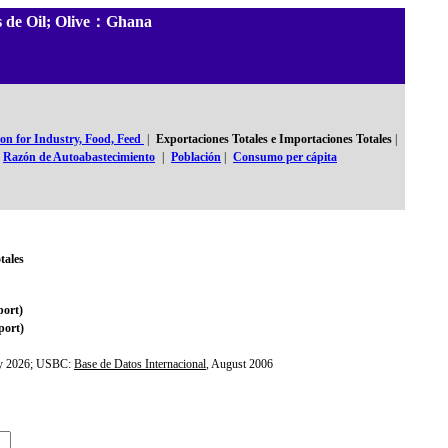
es de Oil; Olive：Ghana
n for Industry, Food, Feed
|
Exportaciones Totales e Importaciones Totales
|
Razón de Autoabastecimiento
|
Población
|
Consumo per cápita
tales
ort)
ort)
ly 2026; USBC:
Base de Datos Internacional
, August 2006