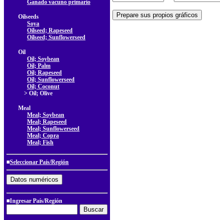
Ganado vacuno primario
Oilseeds
Soya
Oilseed; Rapeseed
Oilseed; Sunflowerseed
Oil
Oil; Soybean
Oil; Palm
Oil; Rapeseed
Oil; Sunflowerseed
Oil; Coconut
> Oil; Olive
Meal
Meal; Soybean
Meal; Rapeseed
Meal; Sunflowerseed
Meal; Copra
Meal; Fish
■
Seleccionar País/Región
■Ingresar País/Región