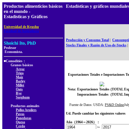
Productos alimenticios básicos
Estadísticas y gráficos mundial
en el mundo -
Estadísticas y Gráficos
,
Universidad de Kyushu
Facultad de Agricultura
Producción y Consumo Total
|
Consumptio
Shoichi Ito, PhD
Stocks Finales y Razón de Uso-de-Stocks
|
Profesor
Economista.
■Comodities：
Granos básicos
Arroz
Trigo
Exportaciones Totales e Importaciones To
Maíz
Barley
Millet
Oats
Nota:
Exportaciones Totales
(TOTAL Exp
Rye
Imporaciones Totales
(TOTAL Imp
Sorghum
Fuente de Datos: USDA:
PS&D Online
Ju
Productos animales
Pollos broilers
Ud. Puede cambiar los siguientes valores
Pavos
Ponedoras
Queso
Año（1964～2026）：
Cerdo
～