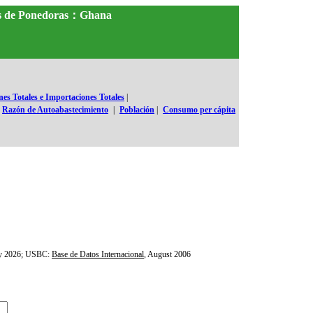
les de Ponedoras：Ghana
es Totales e Importaciones Totales
|
Razón de Autoabastecimiento
|
Población
|
Consumo per cápita
ly 2026; USBC:
Base de Datos Internacional
, August 2006