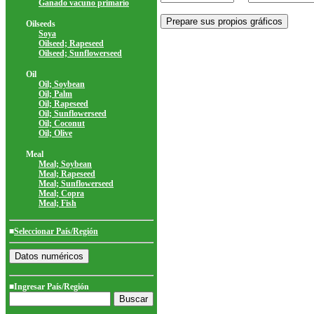
Ganado vacuno primario
Oilseeds
Soya
Oilseed; Rapeseed
Oilseed; Sunflowerseed
Oil
Oil; Soybean
Oil; Palm
Oil; Rapeseed
Oil; Sunflowerseed
Oil; Coconut
Oil; Olive
Meal
Meal; Soybean
Meal; Rapeseed
Meal; Sunflowerseed
Meal; Copra
Meal; Fish
■
Seleccionar País/Región
■Ingresar País/Región