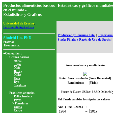
Productos alimenticios básicos
Estadísticas y gráficos mundia
en el mundo -
Estadísticas y Gráficos
,
Universidad de Kyushu
Facultad de Agricultura
Producción y Consumo Total
|
Exportacion
Shoichi Ito, PhD
Stocks Finales y Razón de Uso-de-Stocks
|
Profesor
Economista.
■Comodities：
Granos básicos
Arroz
Trigo
Area cosechada y rendimiento
Maíz
Barley
Millet
Oats
Nota:
Area cosechada
(Area Harvested)
Rye
Rendimiento
(Yield)
Sorghum
Fuente de Datos: USDA:
PS&D Online
Ju
Productos animales
Pollos broilers
Ud. Puede cambiar los siguientes valores
Pavos
> Ponedoras
Queso
Año（1964～2026）：
Cerdo
～