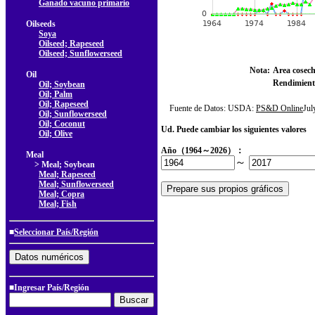
Ganado vacuno primario
Oilseeds
Soya
Oilseed; Rapeseed
Oilseed; Sunflowerseed
Nota:
Area cosec
Oil
Rendimient
Oil; Soybean
Oil; Palm
Oil; Rapeseed
Fuente de Datos: USDA:
PS&D Online
Ju
Oil; Sunflowerseed
Oil; Coconut
Ud. Puede cambiar los siguientes valores
Oil; Olive
Año（1964～2026）：
Meal
～
> Meal; Soybean
Meal; Rapeseed
Meal; Sunflowerseed
Meal; Copra
Meal; Fish
■
Seleccionar País/Región
■Ingresar País/Región