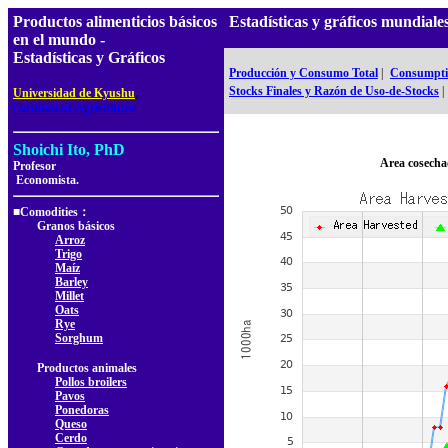
Productos alimenticios básicos
Estadísticas y gráficos mundia
en el mundo -
Estadísticas y Gráficos
Producción y Consumo Total
|
Consumptio
,
Stocks Finales y Razón de Uso-de-Stocks
|
Universidad de Kyushu
Facultad de Agricultura
Shoichi Ito, PhD
Area cosecha
Profesor
Economista.
■Comodities：
Granos básicos
Arroz
Trigo
Maíz
Barley
Millet
Oats
Rye
Sorghum
Productos animales
Pollos broilers
Pavos
Ponedoras
Queso
Cerdo