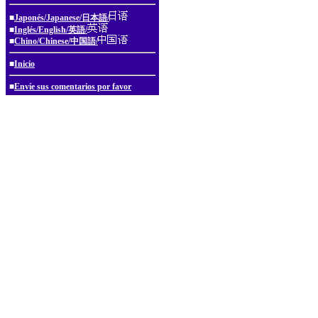
■
Japonés/Japanese/日本語/
■
Inglés/English/英語/
■
Chino/Chinese/中国語/
■
Inicio
■
Envíe sus comentarios por favor