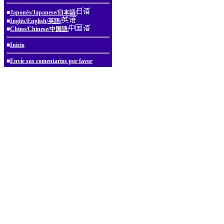
■
Japonés/Japanese/日本語/
■
Inglés/English/英語/
■
Chino/Chinese/中国語/
■
Inicio
■
Envíe sus comentarios por favor