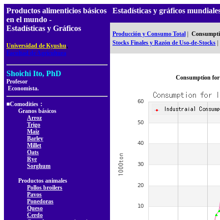
Productos alimenticios básicos
Estadísticas y gráficos mundia
en el mundo -
Estadísticas y Gráficos
Producción y Consumo Total
|
Consumptio
Stocks Finales y Razón de Uso-de-Stocks
|
,
Universidad de Kyushu
Facultad de Agricultura
Shoichi Ito, PhD
Consumption for 
Profesor
Economista.
■Comodities：
Granos básicos
Arroz
Trigo
Maíz
Barley
Millet
Oats
Rye
Sorghum
Productos animales
Pollos broilers
Pavos
Ponedoras
Queso
Cerdo