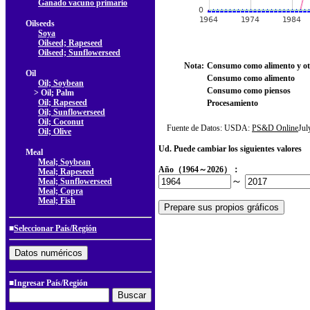
Ganado vacuno primario
Oilseeds
Soya
Oilseed; Rapeseed
Oilseed; Sunflowerseed
Nota:
Consumo como alimento y ot
Oil
Consumo como alimento
Oil; Soybean
Consumo como piensos
> Oil; Palm
Oil; Rapeseed
Procesamiento
Oil; Sunflowerseed
Oil; Coconut
Fuente de Datos: USDA:
PS&D Online
Ju
Oil; Olive
Ud. Puede cambiar los siguientes valores
Meal
Meal; Soybean
Año（1964～2026）：
Meal; Rapeseed
～
Meal; Sunflowerseed
Meal; Copra
Meal; Fish
■
Seleccionar País/Región
■Ingresar País/Región