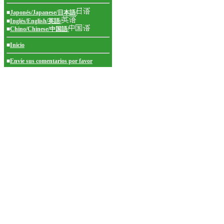
■
Japonés/Japanese/日本語/
■
Inglés/English/英語/
■
Chino/Chinese/中国語/
■
Inicio
■
Envíe sus comentarios por favor