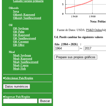
Ganado vacuno primario
Oilseeds
Soya
Oilseed; Rapeseed
Oilseed; Sunflowerseed
Nota: Poblac
Oil
Oil; Soybean
Fuente de Datos: USDA:
PS&D Online
Ju
Oil; Palm
Oil; Rapeseed
Ud. Puede cambiar los siguientes valores
Oil; Sunflowerseed
Oil; Coconut
Año（1964～2026）：
Oil; Olive
～
Meal
Meal; Soybean
Meal; Rapeseed
Meal; Sunflowerseed
Meal; Copra
Meal; Fish
■
Seleccionar País/Región
■Ingresar País/Región