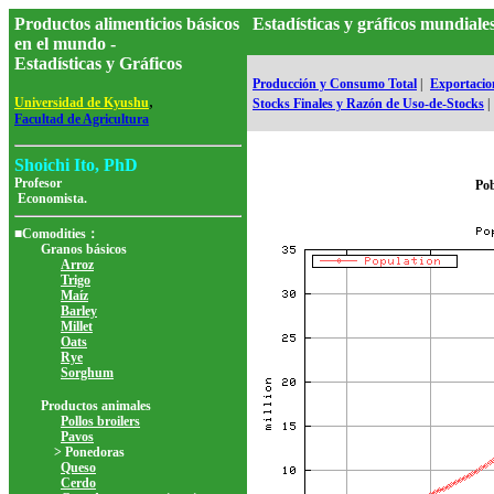
Productos alimenticios básicos
Estadísticas y gráficos mundia
en el mundo -
Estadísticas y Gráficos
Producción y Consumo Total
|
Exportacion
,
Universidad de Kyushu
Stocks Finales y Razón de Uso-de-Stocks
|
Facultad de Agricultura
Shoichi Ito, PhD
Profesor
Pob
Economista.
■Comodities：
Granos básicos
Arroz
Trigo
Maíz
Barley
Millet
Oats
Rye
Sorghum
Productos animales
Pollos broilers
Pavos
> Ponedoras
Queso
Cerdo