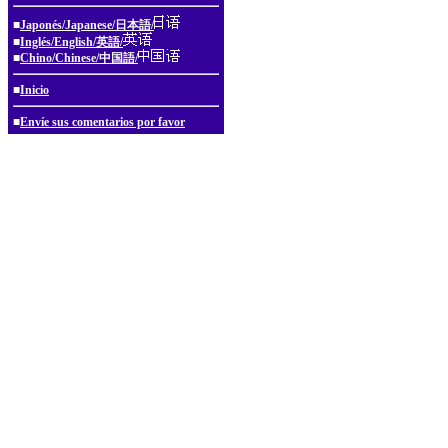
■
Japonés/Japanese/日本語/
■
Inglés/English/英語/
■
Chino/Chinese/中国語/
■
Inicio
■
Envíe sus comentarios por favor