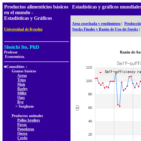
Productos alimenticios básicos
Estadísticas y gráficos mundi
en el mundo -
Estadísticas y Gráficos
Area cosechada y rendimiento
|
Producció
,
Universidad de Kyushu
Stocks Finales y Razón de Uso-de-Stocks
|
Facultad de Agricultura
Shoichi Ito, PhD
Profesor
Razón de Au
Economista.
■Comodities：
Granos básicos
Arroz
Trigo
Maíz
Barley
Millet
Oats
Rye
> Sorghum
Productos animales
Pollos broilers
Pavos
Ponedoras
Queso
Cerdo