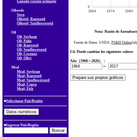
Ganado vacuno primario
Oilseeds
Soya
Oilseed; Rapeseed
Oilseed; Sunflowerseed
Nota:
Razón de Autoabast
Oil
Oil; Soybean
Oil; Palm
Fuente de Datos: USDA:
PS&D Online
Ju
Oil; Rapeseed
Oil; Sunflowerseed
Ud. Puede cambiar los siguientes valores
Oil; Coconut
Oil; Olive
Año（1960～2026）：
～
Meal
Meal; Soybean
Meal; Rapeseed
Meal; Sunflowerseed
Meal; Copra
Meal; Fish
■
Seleccionar País/Región
■Ingresar País/Región