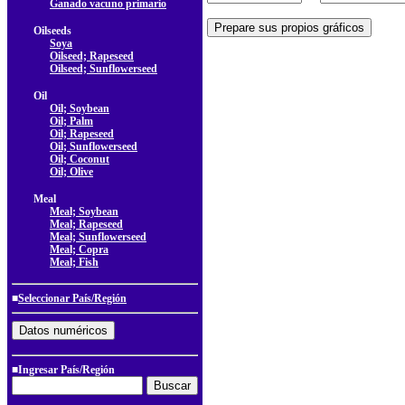
Ganado vacuno primario
Oilseeds
Soya
Oilseed; Rapeseed
Oilseed; Sunflowerseed
Oil
Oil; Soybean
Oil; Palm
Oil; Rapeseed
Oil; Sunflowerseed
Oil; Coconut
Oil; Olive
Meal
Meal; Soybean
Meal; Rapeseed
Meal; Sunflowerseed
Meal; Copra
Meal; Fish
■
Seleccionar País/Región
■Ingresar País/Región