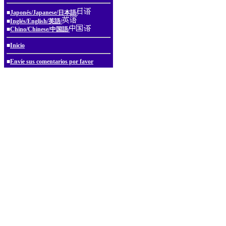
■
Japonés/Japanese/日本語/
■
Inglés/English/英語/
■
Chino/Chinese/中国語/
■
Inicio
■
Envíe sus comentarios por favor