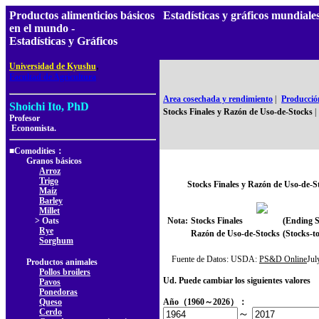
Productos alimenticios básicos
Estadísticas y gráficos mundiale
en el mundo -
Estadísticas y Gráficos
,
Universidad de Kyushu
Facultad de Agricultura
Area cosechada y rendimiento
|
Producció
Shoichi Ito, PhD
Stocks Finales y Razón de Uso-de-Stocks
|
Profesor
Economista.
■Comodities：
Granos básicos
Arroz
Trigo
Stocks Finales y Razón de Uso-de-S
Maíz
Barley
Millet
> Oats
Nota:
Stocks Finales
(Ending S
Rye
Razón de Uso-de-Stocks
(Stocks-to
Sorghum
Fuente de Datos: USDA:
PS&D Online
Ju
Productos animales
Pollos broilers
Ud. Puede cambiar los siguientes valores
Pavos
Ponedoras
Queso
Año（1960～2026）：
Cerdo
～