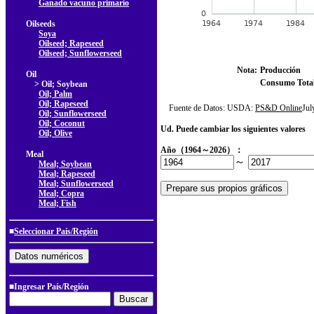
Ganado vacuno primario
Oilseeds
Soya
Oilseed; Rapeseed
Oilseed; Sunflowerseed
Nota:
Producción
Oil
Consumo Tota
> Oil; Soybean
Oil; Palm
Oil; Rapeseed
Fuente de Datos: USDA:
PS&D Online
Ju
Oil; Sunflowerseed
Oil; Coconut
Ud. Puede cambiar los siguientes valores
Oil; Olive
Año（1964～2026）：
Meal
～
Meal; Soybean
Meal; Rapeseed
Meal; Sunflowerseed
Meal; Copra
Meal; Fish
■
Seleccionar País/Región
■Ingresar País/Región