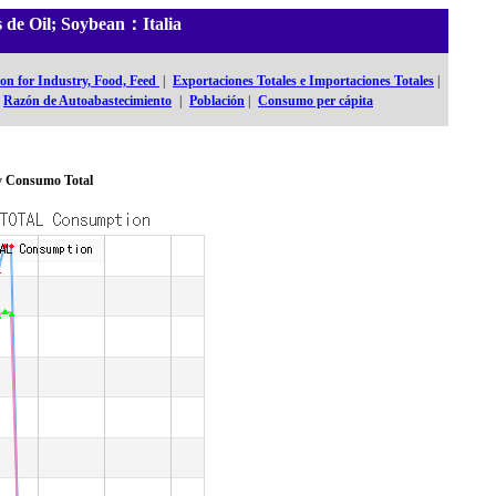
s de Oil; Soybean：Italia
n for Industry, Food, Feed
|
Exportaciones Totales e Importaciones Totales
|
Razón de Autoabastecimiento
|
Población
|
Consumo per cápita
y Consumo Total