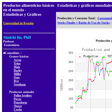
Productos alimenticios básicos
Estadísticas y gráficos mundiale
en el mundo -
Estadísticas y Gráficos
Producción y Consumo Total
|
Consumptio
,
Stocks Finales y Razón de Uso-de-Stocks
|
Universidad de Kyushu
Facultad de Agricultura
Shoichi Ito, PhD
Producción 
Profesor
Economista.
■Comodities：
Granos básicos
Arroz
Trigo
Maíz
Barley
Millet
Oats
Rye
Sorghum
Productos animales
Pollos broilers
Pavos
Ponedoras
Queso
Cerdo