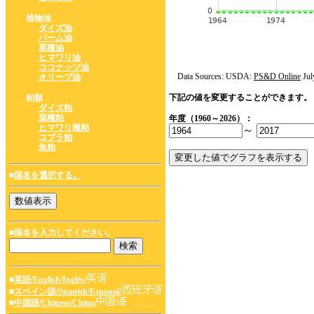
植物油
ダイズ油
パーム油
菜種油
ヒマワリ油
ココナッツ油
Data Sources: USDA:
PS&D Online
Jul
オリーブ油
下記の値を変更することができます。
粕類
ダイズ粕
菜種粕
年度（1960～2026）：
ヒマワリ種粕
～
コプラ粕
魚粕
■
国名を選択する。
■国名を入力してください。
■
英語/English/Inglés/
■
スペイン語/Spanish/Espanol/
■
中国語/Chinese/Chino/