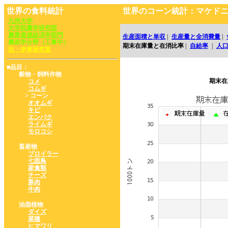
世界の食料統計
世界のコーン統計：マケド
九州大学
大学院農学研究院
農業資源経済学部門
生産面積と単収
|
生産量と全消費量
|
農政学分野（工事中）
期末在庫量と在消比率
|
自給率
|
人
旧・伊東研究室
■品目：
穀物・飼料作物
期末在
コメ
コムギ
> コーン
オオムギ
キビ
エンバク
ライムギ
モロコシ
畜産物
ブロイラー
七面鳥
家禽類
チーズ
豚肉
牛肉
油脂植物
ダイズ
菜種
ヒマワリ