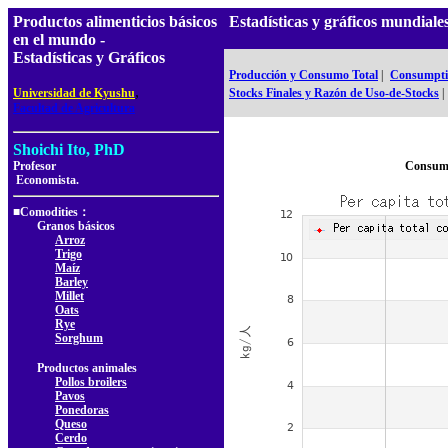
Productos alimenticios básicos
Estadísticas y gráficos mundia
en el mundo -
Estadísticas y Gráficos
Producción y Consumo Total
|
Consumptio
,
Universidad de Kyushu
Stocks Finales y Razón de Uso-de-Stocks
|
Facultad de Agricultura
Shoichi Ito, PhD
Profesor
Consumo
Economista.
■Comodities：
Granos básicos
Arroz
Trigo
Maíz
Barley
Millet
Oats
Rye
Sorghum
Productos animales
Pollos broilers
Pavos
Ponedoras
Queso
Cerdo