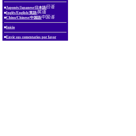
■
Japonés/Japanese/日本語/
■
Inglés/English/英語/
■
Chino/Chinese/中国語/
■
Inicio
■
Envíe sus comentarios por favor