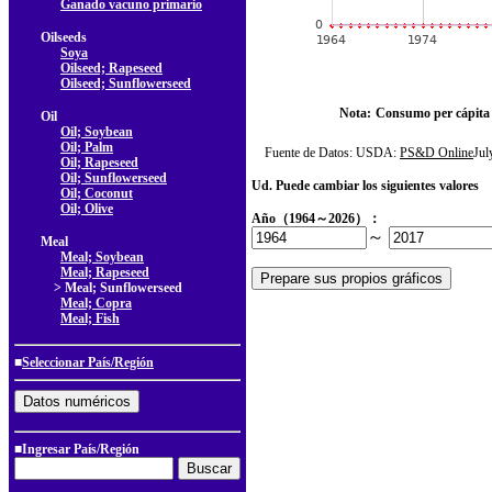
Ganado vacuno primario
Oilseeds
Soya
Oilseed; Rapeseed
Oilseed; Sunflowerseed
Nota:
Consumo per cápita
Oil
Oil; Soybean
Oil; Palm
Fuente de Datos: USDA:
PS&D Online
Ju
Oil; Rapeseed
Oil; Sunflowerseed
Ud. Puede cambiar los siguientes valores
Oil; Coconut
Oil; Olive
Año（1964～2026）：
～
Meal
Meal; Soybean
Meal; Rapeseed
> Meal; Sunflowerseed
Meal; Copra
Meal; Fish
■
Seleccionar País/Región
■Ingresar País/Región