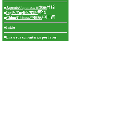
■
Japonés/Japanese/日本語/
■
Inglés/English/英語/
■
Chino/Chinese/中国語/
■
Inicio
■
Envíe sus comentarios por favor