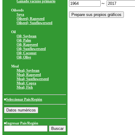
Ganado vacuno primario
～
Oilseeds
Soya
Oilseed; Rapeseed
Oilseed; Sunflowerseed
Oil
Oil; Soybean
Oil; Palm
Oil; Rapeseed
Oil; Sunflowerseed
Oil; Coconut
Oil; Olive
Meal
Meal; Soybean
Meal; Rapeseed
Meal; Sunflowerseed
Meal; Copra
Meal; Fish
■
Seleccionar País/Región
■Ingresar País/Región