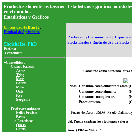
Productos alimenticios básicos
Estadísticas y gráficos mundia
en el mundo -
Estadísticas y Gráficos
,
Universidad de Kyushu
Facultad de Agricultura
Producción y Consumo Total
|
Exportacion
Stocks Finales y Razón de Uso-de-Stocks
|
Shoichi Ito, PhD
Profesor
Economista.
■Comodities：
Granos básicos
Arroz
Consumo como alimento, otros 
Trigo
Maíz
Barley
Nota:
Consumo como alimento y otros
(C
Millet
Oats
Consumo como alimento
(
Rye
Consumo como piensos
(
Sorghum
Procesamiento
(
Productos animales
Pollos broilers
Fuente de Datos: USDA:
PS&D Online
Ju
Pavos
> Ponedoras
Ud. Puede cambiar los siguientes valores
Queso
Cerdo
Año（1964～2026）：