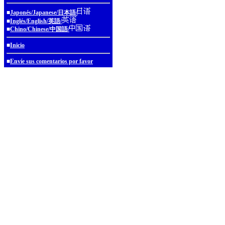
■
Japonés/Japanese/日本語/
■
Inglés/English/英語/
■
Chino/Chinese/中国語/
■
Inicio
■
Envíe sus comentarios por favor