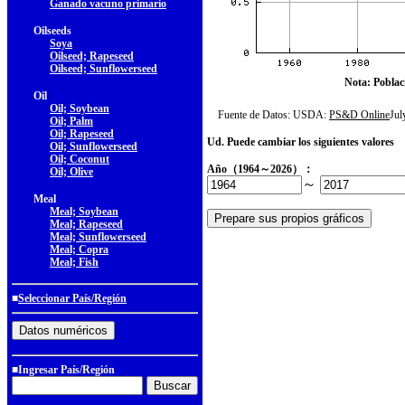
Ganado vacuno primario
Oilseeds
Soya
Oilseed; Rapeseed
Oilseed; Sunflowerseed
Nota: Poblac
Oil
Oil; Soybean
Fuente de Datos: USDA:
PS&D Online
Ju
Oil; Palm
Oil; Rapeseed
Ud. Puede cambiar los siguientes valores
Oil; Sunflowerseed
Oil; Coconut
Año（1964～2026）：
Oil; Olive
～
Meal
Meal; Soybean
Meal; Rapeseed
Meal; Sunflowerseed
Meal; Copra
Meal; Fish
■
Seleccionar País/Región
■Ingresar País/Región