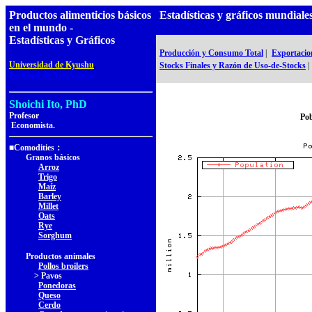
Productos alimenticios básicos
Estadísticas y gráficos mundia
en el mundo -
Estadísticas y Gráficos
Producción y Consumo Total
|
Exportacion
,
Universidad de Kyushu
Stocks Finales y Razón de Uso-de-Stocks
|
Facultad de Agricultura
Shoichi Ito, PhD
Profesor
Pob
Economista.
■Comodities：
Granos básicos
Arroz
Trigo
Maíz
Barley
Millet
Oats
Rye
Sorghum
Productos animales
Pollos broilers
> Pavos
Ponedoras
Queso
Cerdo