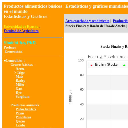
Productos alimenticios básicos
Estadísticas y gráficos mundia
en el mundo -
Estadísticas y Gráficos
Area cosechada y rendimiento
|
Producció
,
Stocks Finales y Razón de Uso-de-Stocks
|
Universidad de Kyushu
Facultad de Agricultura
Shoichi Ito, PhD
Stocks Finales y 
Profesor
Economista.
■Comodities：
Granos básicos
Arroz
> Trigo
Maíz
Barley
Millet
Oats
Rye
Sorghum
Productos animales
Pollos broilers
Pavos
Ponedoras
Queso
Cerdo