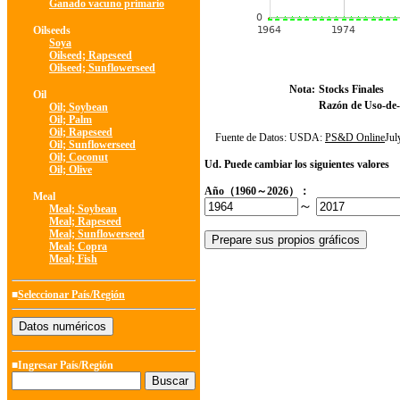
Ganado vacuno primario
Oilseeds
Soya
Oilseed; Rapeseed
Oilseed; Sunflowerseed
Nota:
Stocks Finales
Oil
Razón de Uso-de-
Oil; Soybean
Oil; Palm
Oil; Rapeseed
Fuente de Datos: USDA:
PS&D Online
Ju
Oil; Sunflowerseed
Oil; Coconut
Ud. Puede cambiar los siguientes valores
Oil; Olive
Año（1960～2026）：
Meal
～
Meal; Soybean
Meal; Rapeseed
Meal; Sunflowerseed
Meal; Copra
Meal; Fish
■
Seleccionar País/Región
■Ingresar País/Región