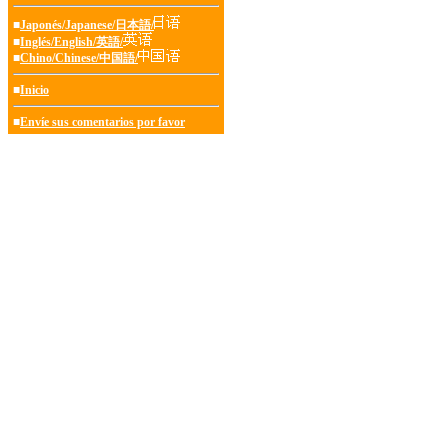
■
Japonés/Japanese/日本語/
■
Inglés/English/英語/
■
Chino/Chinese/中国語/
■
Inicio
■
Envíe sus comentarios por favor