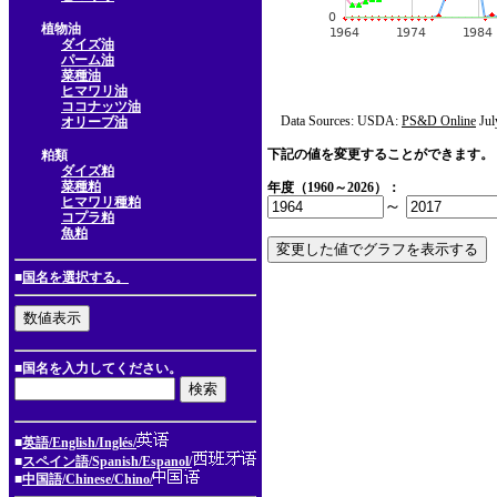
植物油
ダイズ油
パーム油
菜種油
ヒマワリ油
ココナッツ油
Data Sources: USDA:
PS&D Online
Jul
オリーブ油
下記の値を変更することができます。
粕類
ダイズ粕
菜種粕
年度（1960～2026）：
ヒマワリ種粕
～
コプラ粕
魚粕
■
国名を選択する。
■国名を入力してください。
■
英語/English/Inglés/
■
スペイン語/Spanish/Espanol/
■
中国語/Chinese/Chino/