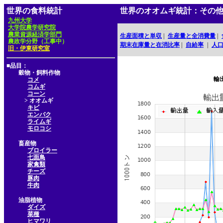
世界の食料統計
世界のオオムギ統計：その
九州大学
大学院農学研究院
農業資源経済学部門
生産面積と単収
|
生産量と全消費量
|
農政学分野（工事中）
期末在庫量と在消比率
|
自給率
|
人
旧・伊東研究室
■品目：
穀物・飼料作物
輸
コメ
コムギ
コーン
> オオムギ
キビ
エンバク
ライムギ
モロコシ
畜産物
ブロイラー
七面鳥
家禽類
チーズ
豚肉
牛肉
油脂植物
ダイズ
菜種
ヒマワリ